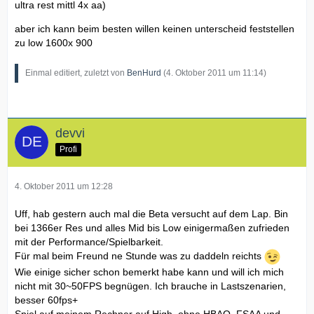
ultra rest mittl 4x aa)
aber ich kann beim besten willen keinen unterscheid feststellen
zu low 1600x 900
Einmal editiert, zuletzt von
BenHurd
(
4. Oktober 2011 um 11:14
)
devvi
Profi
4. Oktober 2011 um 12:28
Uff, hab gestern auch mal die Beta versucht auf dem Lap. Bin
bei 1366er Res und alles Mid bis Low einigermaßen zufrieden
mit der Performance/Spielbarkeit.
Für mal beim Freund ne Stunde was zu daddeln reichts
Wie einige sicher schon bemerkt habe kann und will ich mich
nicht mit 30~50FPS begnügen. Ich brauche in Lastszenarien,
besser 60fps+