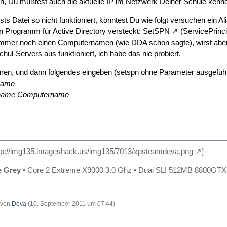
ch, Du müßtest auch die aktuelle IP im Netzwerk Deiner Schule kenn
ts Datei so nicht funktioniert, könntest Du wie folgt versuchen ein A
n Programm für Active Directory versteckt:
SetSPN
(ServicePrinc
mmer noch einen Computernamen (wie DDA schon sagte), wirst aber
hul-Servers aus funktioniert, ich habe das nie probiert.
en, und dann folgendes eingeben (setspn ohne Parameter ausgeführt
name
sname Computername
tp://img135.imageshack.us/img135/7013/xpsteamdeva.png
]
e Grey
• Core 2 Extreme X9000 3.0 Ghz • Dual SLI 512MB 8800GT
t von
Deva
(
10. September 2011 um 07:44
)