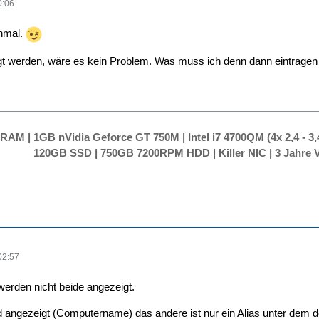
0:06
nmal.
t werden, wäre es kein Problem. Was muss ich denn dann eintragen i
RAM | 1GB nVidia Geforce GT 750M | Intel i7 4700QM (4x 2,4 - 3,4
120GB SSD | 750GB 7200RPM HDD | Killer NIC | 3 Jahre V
02:57
werden nicht beide angezeigt.
ird angezeigt (Computername) das andere ist nur ein Alias unter dem d