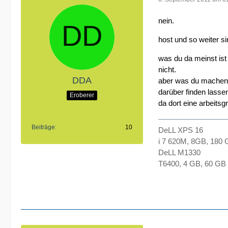
nein.
host und so weiter s
was du da meinst ist 
nicht.
DDA
aber was du machen 
darüber finden lasse
Eroberer
da dort eine arbeitsg
Beiträge
10
DeLL XPS 16
i 7 620M, 8GB, 180
DeLL M1330
T6400, 4 GB, 60 GB