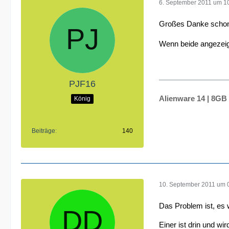
6. September 2011 um 1
Großes Danke scho
Wenn beide angezeig
PJF16
Alienware 14 | 8GB 
König
Beiträge
140
10. September 2011 um 
Das Problem ist, es 
Einer ist drin und w