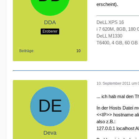
erscheint).
DDA
DeLL XPS 16
i 7 620M, 8GB, 180
Eroberer
DeLL M1330
T6400, 4 GB, 60 GB
Beiträge
10
10. September 2011 um 
... ich hab mal den T
In der Hosts Datei m
<<IP>> hostname ali
also z.B.:
127.0.0.1 localhost 
Deva