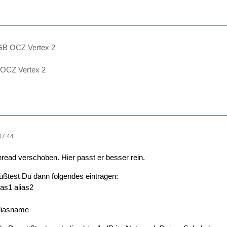
 GB OCZ Vertex 2
 OCZ Vertex 2
07:44
hread verschoben. Hier passt er besser rein.
üßtest Du dann folgendes eintragen:
as1 alias2
Aliasname