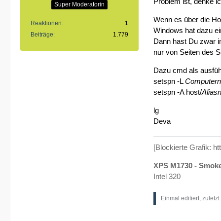
Problem ist, denke i
Super Moderatorin
Wenn es über die Hos
Reaktionen
1
Windows hat dazu ei
Beiträge
1.779
Dann hast Du zwar i
nur von Seiten des Sc
Dazu cmd als ausführ
setspn -L
Computer
setspn -A host/
Alia
lg
Deva
[Blockierte Grafik:
ht
XPS M1730 - Smok
Intel 320
Einmal editiert, zuletz