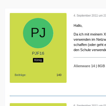
4. September 2011 um 2
Hallo,
Da ich mit meinem XP
verwenden im Netzwer
schaffen (oder geht 
den Schule verwende
PJF16
König
Alienware 14 | 8GB 
Beiträge
140
6. September 2011 um 0