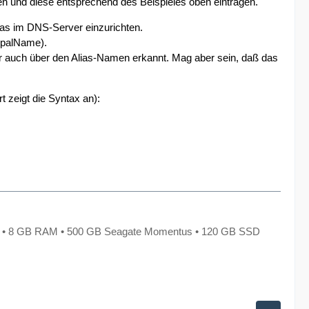
en und diese entsprechend des Beispieles oben eintragen.
lias im DNS-Server einzurichten.
ipalName).
 auch über den Alias-Namen erkannt. Mag aber sein, daß das
 zeigt die Syntax an):
X • 8 GB RAM • 500 GB Seagate Momentus • 120 GB SSD