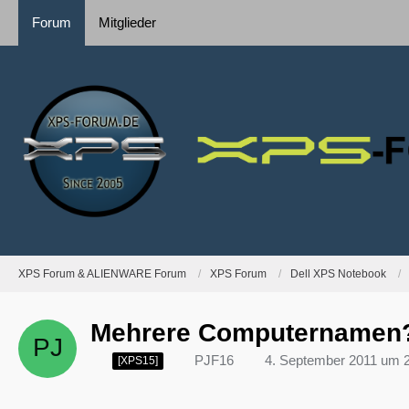
Forum
Mitglieder
XPS Forum & ALIENWARE Forum
XPS Forum
Dell XPS Notebook
Mehrere Computernamen
PJF16
4. September 2011 um 
[XPS15]