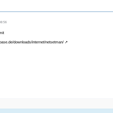
08:56
mit
base.de/downloads/internet/netsetman/