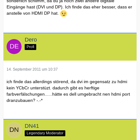
sonderlich schlimm, da du ja noch zwei andere digitale
Eingänge hast (DVI und DP). Ich finde das eher besser, dass er
anstelle von HDMI DP hat.
Dero
Profi
14. September 2011 um 10:37
ich finde das allerdings störend, da dvi im gegensatz zu hdmi
kein YCbCr unterstüzt. dadurch gibt es herftige
farbverfälschungen......hätte es dell umgebracht nen hdmi port
dranzubauen? -.-*
DN41
Legendary Moderator