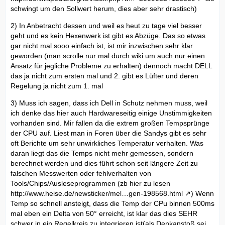
schwingt um den Sollwert herum, dies aber sehr drastisch)
2) In Anbetracht dessen und weil es heut zu tage viel besser
geht und es kein Hexenwerk ist gibt es Abzüge. Das so etwas
gar nicht mal sooo einfach ist, ist mir inzwischen sehr klar
geworden (man scrolle nur mal durch wiki um auch nur einen
Ansatz für jegliche Probleme zu erhalten) dennoch macht DELL
das ja nicht zum ersten mal und 2. gibt es Lüfter und deren
Regelung ja nicht zum 1. mal
3) Muss ich sagen, dass ich Dell in Schutz nehmen muss, weil
ich denke das hier auch Hardwareseitig einige Unstimmigkeiten
vorhanden sind. Mir fallen da die extrem großen Tempsprünge
der CPU auf. Liest man in Foren über die Sandys gibt es sehr
oft Berichte um sehr unwirkliches Temperatur verhalten. Was
daran liegt das die Temps nicht mehr gemessen, sondern
berechnet werden und dies führt schon seit längere Zeit zu
falschen Messwerten oder fehlverhalten von
Tools/Chips/Ausleseprogrammen (zb hier zu lesen
http://www.heise.de/newsticker/mel…gen-198568.html
) Wenn
Temp so schnell ansteigt, dass die Temp der CPu binnen 500ms
mal eben ein Delta von 50° erreicht, ist klar das dies SEHR
schwer in ein Regelkreis zu integrieren ist(als Denkanstoß sei