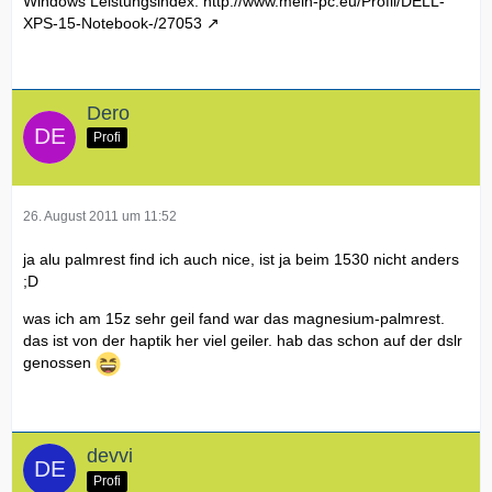
Windows Leistungsindex:
http://www.mein-pc.eu/Profil/DELL-
XPS-15-Notebook-/27053
Dero
Profi
26. August 2011 um 11:52
ja alu palmrest find ich auch nice, ist ja beim 1530 nicht anders
;D
was ich am 15z sehr geil fand war das magnesium-palmrest.
das ist von der haptik her viel geiler. hab das schon auf der dslr
genossen
devvi
Profi