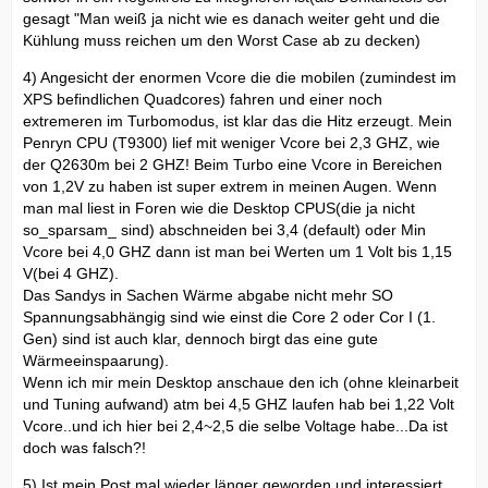
gesagt "Man weiß ja nicht wie es danach weiter geht und die
Kühlung muss reichen um den Worst Case ab zu decken)
4) Angesicht der enormen Vcore die die mobilen (zumindest im
XPS befindlichen Quadcores) fahren und einer noch
extremeren im Turbomodus, ist klar das die Hitz erzeugt. Mein
Penryn CPU (T9300) lief mit weniger Vcore bei 2,3 GHZ, wie
der Q2630m bei 2 GHZ! Beim Turbo eine Vcore in Bereichen
von 1,2V zu haben ist super extrem in meinen Augen. Wenn
man mal liest in Foren wie die Desktop CPUS(die ja nicht
so_sparsam_ sind) abschneiden bei 3,4 (default) oder Min
Vcore bei 4,0 GHZ dann ist man bei Werten um 1 Volt bis 1,15
V(bei 4 GHZ).
Das Sandys in Sachen Wärme abgabe nicht mehr SO
Spannungsabhängig sind wie einst die Core 2 oder Cor I (1.
Gen) sind ist auch klar, dennoch birgt das eine gute
Wärmeeinspaarung).
Wenn ich mir mein Desktop anschaue den ich (ohne kleinarbeit
und Tuning aufwand) atm bei 4,5 GHZ laufen hab bei 1,22 Volt
Vcore..und ich hier bei 2,4~2,5 die selbe Voltage habe...Da ist
doch was falsch?!
5) Ist mein Post mal wieder länger geworden und interessiert