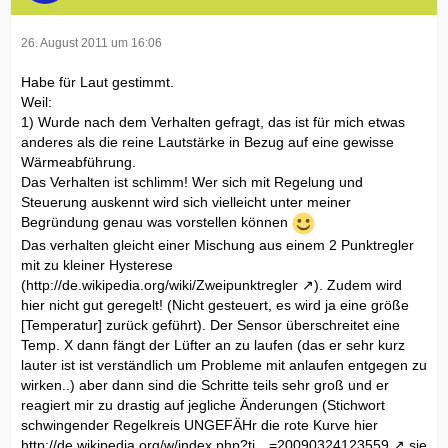
26. August 2011 um 16:06
Habe für Laut gestimmt.
Weil:
1) Wurde nach dem Verhalten gefragt, das ist für mich etwas
anderes als die reine Lautstärke in Bezug auf eine gewisse
Wärmeabführung.
Das Verhalten ist schlimm! Wer sich mit Regelung und
Steuerung auskennt wird sich vielleicht unter meiner
Begründung genau was vorstellen können
Das verhalten gleicht einer Mischung aus einem 2 Punktregler
mit zu kleiner Hysterese
(
http://de.wikipedia.org/wiki/Zweipunktregler
). Zudem wird
hier nicht gut geregelt! (Nicht gesteuert, es wird ja eine größe
[Temperatur] zurück geführt). Der Sensor überschreitet eine
Temp. X dann fängt der Lüfter an zu laufen (das er sehr kurz
lauter ist ist verständlich um Probleme mit anlaufen entgegen zu
wirken..) aber dann sind die Schritte teils sehr groß und er
reagiert mir zu drastig auf jegliche Änderungen (Stichwort
schwingender Regelkreis UNGEFÄHr die rote Kurve hier
http://de.wikipedia.org/w/index.php?ti…=20090324123559
sie