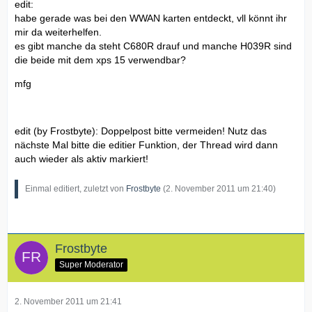
edit:
habe gerade was bei den WWAN karten entdeckt, vll könnt ihr
mir da weiterhelfen.
es gibt manche da steht C680R drauf und manche H039R sind
die beide mit dem xps 15 verwendbar?
mfg
edit (by Frostbyte): Doppelpost bitte vermeiden! Nutz das
nächste Mal bitte die editier Funktion, der Thread wird dann
auch wieder als aktiv markiert!
Einmal editiert, zuletzt von
Frostbyte
(
2. November 2011 um 21:40
)
Frostbyte
Super Moderator
2. November 2011 um 21:41