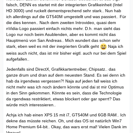
falsch, DENN es startet mit der integrierten Grafikeinheit (Intel
HD 3000) und ruckelt dementsprechend sehr stark.. Nun hab
ich allerdings auf die GT540M umgestellt und was passiert.. Für
die dies kennen.. Nach dem zweiten Introvideo, quasi dem
nVidia-Logo passiert einfach nichts mehr. D.h. man sieht das
Logo nur noch beim Asublenden, aber es kommt nicht das
Hauptmenü von San Andreas.. Mich wundert das schon sehr
stark, eben weil es mit der inegrierten Grafik geht
Naja ich
weiss auch nicht, das ist mir bisher eigtl. auch nur bei dem Spiel
aufgefallen..
Jedenfalls sind DirectX, Grafikkartentreiber, Chipsatz.. das
ganze drum und dran auf dem neuesten Stand. Es sei denn ich
hab da irgendwas vergessen?! Naja auf jeden fall weiss ich
nicht mehr was ich noch ändern könnte und dai st mir Optimus
in den Sinn gekommen. Könnte es sein, dass die Technologie
da rgendwas restriktiert, etwas blockert oder gar sperrt? Das
würde mich interessieren..
Achja ich hab einen XPS 15 mit i7, GT540M und 6GB RAM.. Ich
dekne das müsste reichen. Oh, und das OS ist natürlich Win7
Home Premium 64-bit.. Okay, das wars erst mal! Vielen Dank im
Voraus!