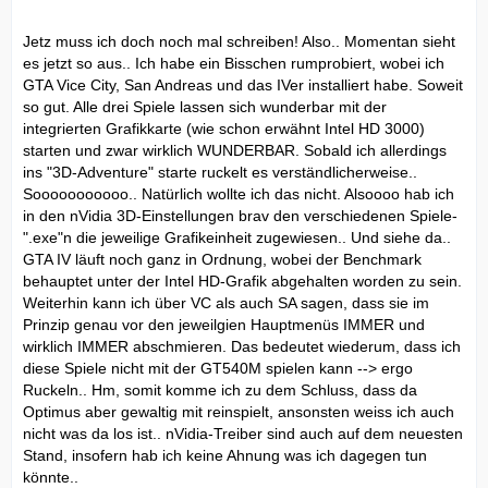
Jetz muss ich doch noch mal schreiben! Also.. Momentan sieht
es jetzt so aus.. Ich habe ein Bisschen rumprobiert, wobei ich
GTA Vice City, San Andreas und das IVer installiert habe. Soweit
so gut. Alle drei Spiele lassen sich wunderbar mit der
integrierten Grafikkarte (wie schon erwähnt Intel HD 3000)
starten und zwar wirklich WUNDERBAR. Sobald ich allerdings
ins "3D-Adventure" starte ruckelt es verständlicherweise..
Sooooooooooo.. Natürlich wollte ich das nicht. Alsoooo hab ich
in den nVidia 3D-Einstellungen brav den verschiedenen Spiele-
".exe"n die jeweilige Grafikeinheit zugewiesen.. Und siehe da..
GTA IV läuft noch ganz in Ordnung, wobei der Benchmark
behauptet unter der Intel HD-Grafik abgehalten worden zu sein.
Weiterhin kann ich über VC als auch SA sagen, dass sie im
Prinzip genau vor den jeweilgien Hauptmenüs IMMER und
wirklich IMMER abschmieren. Das bedeutet wiederum, dass ich
diese Spiele nicht mit der GT540M spielen kann --> ergo
Ruckeln.. Hm, somit komme ich zu dem Schluss, dass da
Optimus aber gewaltig mit reinspielt, ansonsten weiss ich auch
nicht was da los ist.. nVidia-Treiber sind auch auf dem neuesten
Stand, insofern hab ich keine Ahnung was ich dagegen tun
könnte..