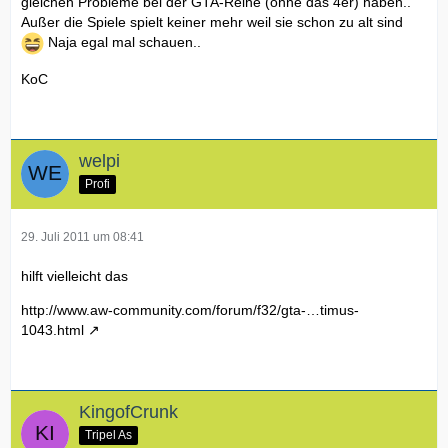
gleichen Probleme bei der GTA-Reihe (ohne das 4er) haben..
Außer die Spiele spielt keiner mehr weil sie schon zu alt sind
Naja egal mal schauen..
KoC
welpi
Profi
29. Juli 2011 um 08:41
hilft vielleicht das
http://www.aw-community.com/forum/f32/gta-…timus-
1043.html
KingofCrunk
Tripel As