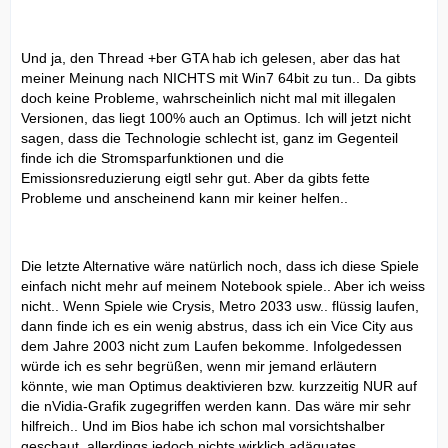
Und ja, den Thread +ber GTA hab ich gelesen, aber das hat
meiner Meinung nach NICHTS mit Win7 64bit zu tun.. Da gibts
doch keine Probleme, wahrscheinlich nicht mal mit illegalen
Versionen, das liegt 100% auch an Optimus. Ich will jetzt nicht
sagen, dass die Technologie schlecht ist, ganz im Gegenteil
finde ich die Stromsparfunktionen und die
Emissionsreduzierung eigtl sehr gut. Aber da gibts fette
Probleme und anscheinend kann mir keiner helfen..
Die letzte Alternative wäre natürlich noch, dass ich diese Spiele
einfach nicht mehr auf meinem Notebook spiele.. Aber ich weiss
nicht.. Wenn Spiele wie Crysis, Metro 2033 usw.. flüssig laufen,
dann finde ich es ein wenig abstrus, dass ich ein Vice City aus
dem Jahre 2003 nicht zum Laufen bekomme. Infolgedessen
würde ich es sehr begrüßen, wenn mir jemand erläutern
könnte, wie man Optimus deaktivieren bzw. kurzzeitig NUR auf
die nVidia-Grafik zugegriffen werden kann. Das wäre mir sehr
hilfreich.. Und im Bios habe ich schon mal vorsichtshalber
geschaut, allerdings jedoch nichts wirklich adäquates