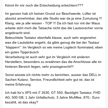
Könnt ihr mir noch die Entscheidung erleichtern???
Im ganzen hab ich keinen Grund zur Beschwerde, Lüfter ist
absolut annehmbar, das alte Studio war da ja eine Zumutung !!!
Klang, wie ja alle wissen - TOP !!! Da ich fast nur mit der Maus
arbeite stört mich die Tatsache nicht das die Lautsorecher vorne
angebracht sind.
Beleuchtete Tastatur ebenfalls klasse, auch sehr angenehm
was die Lautstärke angeht, da gibts genug die bei der Tastaur
"klappern". Im Vergleich so wie meine Logitech Iluminated, eben
ein gutes Tipgeräusch.
Verarbeitung ist auch sehr gut im Vergleich mit anderen
Herstellern, besonders zu erwähnen das die Anschlüsse alle im
hinteren Bereich liegen, sehr praxisgerecht!!!
Sonst wüsste ich nichts mehr zu berichten, ausser das DELL in
Sachen Kulanz, Service, Freundlichkeit sehr gut ist, das ist
meine Erfahrung.
Ich hab für's XPS mit i7 2630, GT 550, Backlight Tastatur, FHD
AG, 500 GB, 1 Jahr Unfallschutz, 3 Jahre McAffee, 870,- Euro
bezahlt, ist das okay?