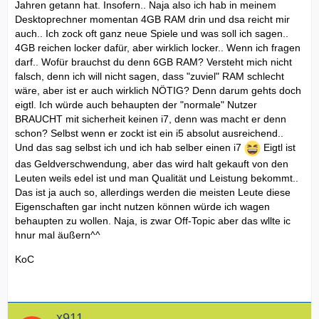
Jahren getann hat. Insofern.. Naja also ich hab in meinem
Desktoprechner momentan 4GB RAM drin und dsa reicht mir
auch.. Ich zock oft ganz neue Spiele und was soll ich sagen..
4GB reichen locker dafür, aber wirklich locker.. Wenn ich fragen
darf.. Wofür brauchst du denn 6GB RAM? Versteht mich nicht
falsch, denn ich will nicht sagen, dass "zuviel" RAM schlecht
wäre, aber ist er auch wirklich NÖTIG? Denn darum gehts doch
eigtl. Ich würde auch behaupten der "normale" Nutzer
BRAUCHT mit sicherheit keinen i7, denn was macht er denn
schon? Selbst wenn er zockt ist ein i5 absolut ausreichend..
Und das sag selbst ich und ich hab selber einen i7
Eigtl ist
das Geldverschwendung, aber das wird halt gekauft von den
Leuten weils edel ist und man Qualität und Leistung bekommt..
Das ist ja auch so, allerdings werden die meisten Leute diese
Eigenschaften gar incht nutzen können würde ich wagen
behaupten zu wollen. Naja, is zwar Off-Topic aber das wllte ic
hnur mal äußern^^
KoC
x911