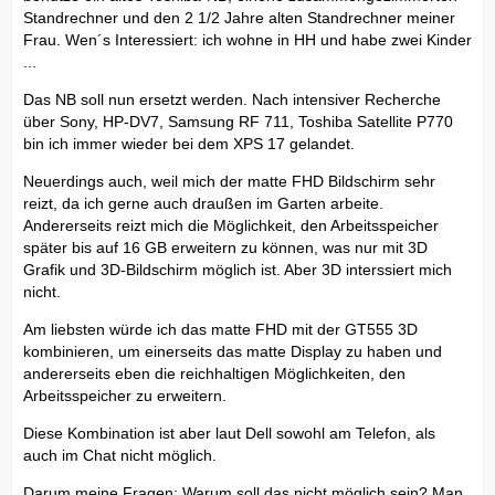
Standrechner und den 2 1/2 Jahre alten Standrechner meiner
Frau. Wen´s Interessiert: ich wohne in HH und habe zwei Kinder
...
Das NB soll nun ersetzt werden. Nach intensiver Recherche
über Sony, HP-DV7, Samsung RF 711, Toshiba Satellite P770
bin ich immer wieder bei dem XPS 17 gelandet.
Neuerdings auch, weil mich der matte FHD Bildschirm sehr
reizt, da ich gerne auch draußen im Garten arbeite.
Andererseits reizt mich die Möglichkeit, den Arbeitsspeicher
später bis auf 16 GB erweitern zu können, was nur mit 3D
Grafik und 3D-Bildschirm möglich ist. Aber 3D interssiert mich
nicht.
Am liebsten würde ich das matte FHD mit der GT555 3D
kombinieren, um einerseits das matte Display zu haben und
andererseits eben die reichhaltigen Möglichkeiten, den
Arbeitsspeicher zu erweitern.
Diese Kombination ist aber laut Dell sowohl am Telefon, als
auch im Chat nicht möglich.
Darum meine Fragen: Warum soll das nicht möglich sein? Man