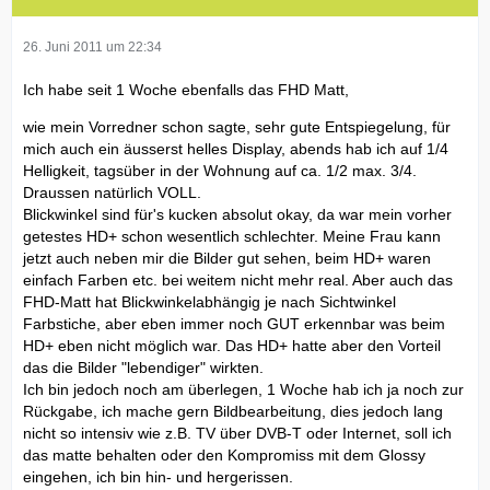
26. Juni 2011 um 22:34
Ich habe seit 1 Woche ebenfalls das FHD Matt,
wie mein Vorredner schon sagte, sehr gute Entspiegelung, für
mich auch ein äusserst helles Display, abends hab ich auf 1/4
Helligkeit, tagsüber in der Wohnung auf ca. 1/2 max. 3/4.
Draussen natürlich VOLL.
Blickwinkel sind für's kucken absolut okay, da war mein vorher
getestes HD+ schon wesentlich schlechter. Meine Frau kann
jetzt auch neben mir die Bilder gut sehen, beim HD+ waren
einfach Farben etc. bei weitem nicht mehr real. Aber auch das
FHD-Matt hat Blickwinkelabhängig je nach Sichtwinkel
Farbstiche, aber eben immer noch GUT erkennbar was beim
HD+ eben nicht möglich war. Das HD+ hatte aber den Vorteil
das die Bilder "lebendiger" wirkten.
Ich bin jedoch noch am überlegen, 1 Woche hab ich ja noch zur
Rückgabe, ich mache gern Bildbearbeitung, dies jedoch lang
nicht so intensiv wie z.B. TV über DVB-T oder Internet, soll ich
das matte behalten oder den Kompromiss mit dem Glossy
eingehen, ich bin hin- und hergerissen.