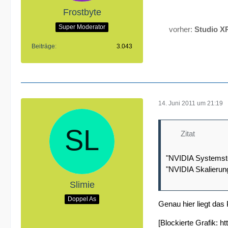
Frostbyte
Super Moderator
vorher:
Studio X
Beiträge
3.043
14. Juni 2011 um 21:19
Zitat
"NVIDIA Systemsteu
"NVIDIA Skalieru
Slimie
Doppel As
Genau hier liegt das 
[Blockierte Grafik: 