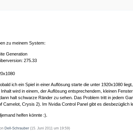
aben zu meinem System:
ite Generation
iberversion: 275.33
920x1080
ld ich ein Spiel in einer Auflösung starte die unter 1920x1080 liegt
r Inhalt wird in einem, der Auflösung entsprechendem, kleinen Fenster 
dann halt schwarze Ränder zu sehen. Das Problem tritt in jedem Gam
of Camelot, Crysis 2). Im Nvidia Control Panel gibt es diesbezüglich
djemand helfen könnte :).
von
Dell-Schrauber
(
15. Juni 2011 um 19:59
)