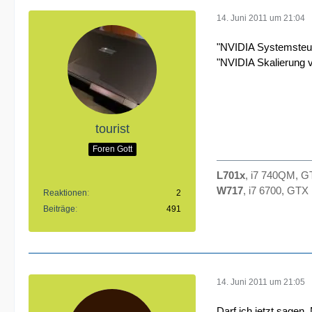
14. Juni 2011 um 21:04
"NVIDIA Systemsteueru
"NVIDIA Skalierung
tourist
Foren Gott
L701x
, i7 740QM, 
W717
, i7 6700, GT
Reaktionen
2
Beiträge
491
14. Juni 2011 um 21:05
Darf ich jetzt sagen