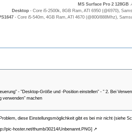
MS Surface Pro 2 128GB
Desktop
- Core i5-2500k, 8GB Ram, ATI 6950 (@6970), Sam
PS1647
- Core i5-540m, 4GB Ram, ATI 4670 (@800/888Mhz), Samsu
erung" - "Desktop-Größe und -Position einstellen" - " 2. Bei Verwendun
ng verwenden" machen
Problem, diese Einstellungsmöglichkeit gibt es bei mir nicht (siehe S
http://pic-hoster.net/thumb/30214/Unbenannt.PNG]