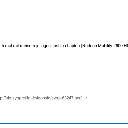
ch mal mit meinem jetzigen Toshiba Laptop (Radeon Mobility 2600 HD) 
ttp://sig.sysprofile.de/iconsig/sysp-63247.png]