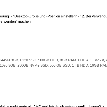
ng" - "Desktop-Größe und -Position einstellen" - " 2. Bei Verwendung 
 verwenden" machen
GT445M 3GB, F120 SSD, 500GB HDD, 8GB RAM, FHD AG, Backlit, Wi
X 1070 8GB, 256GB NVMe SSD, 500 GB SSD, 1 TB HDD, 16GB RAM,
, Nvidia rockt mehr als AMD weil ich die eh schon ziemlich hasse? >_