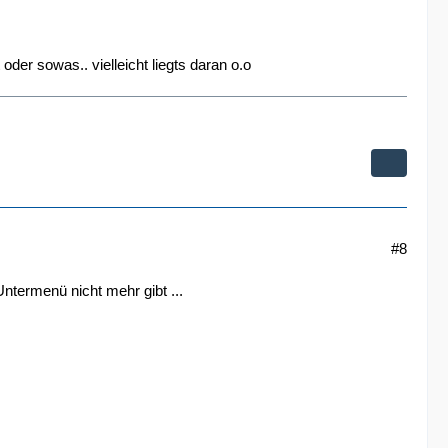
der sowas.. vielleicht liegts daran o.o
#8
ntermenü nicht mehr gibt ...