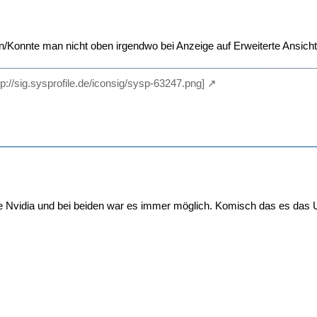
/Konnte man nicht oben irgendwo bei Anzeige auf Erweiterte Ansicht o
ttp://sig.sysprofile.de/iconsig/sysp-63247.png]
e Nvidia und bei beiden war es immer möglich. Komisch das es das U