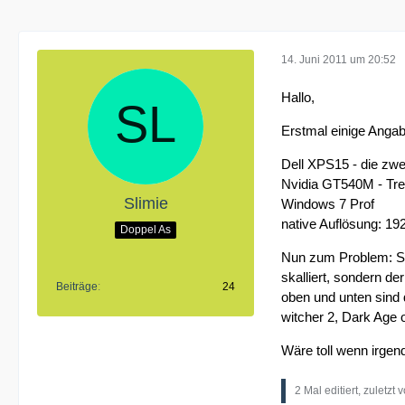
14. Juni 2011 um 20:52
Hallo,
Erstmal einige Ang
Dell XPS15 - die zwe
Nvidia GT540M - Tre
Slimie
Windows 7 Prof
native Auflösung: 1
Doppel As
Nun zum Problem: Soba
skalliert, sondern de
Beiträge
24
oben und unten sind 
witcher 2, Dark Age 
Wäre toll wenn irgen
2 Mal editiert, zuletzt 