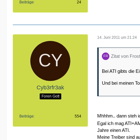
Beiträge
24
14. Juni 2011 um 21:24
Zitat von Fros
Bei ATI gibts die E
Und bei meinen Tos
Cyb3rfr3ak
Foren Gott
Mhhhm.. dann steh i
Beiträge
554
Egal ich mag ATI+AMD 
Jahre einen ATI.
Meine Treiber sind a