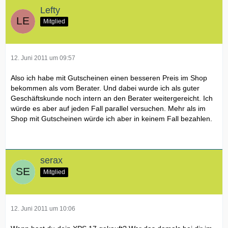
Lefty
Mitglied
44 cm (17.3") HD+ WLED True-Life (1600x900) mit 2.0
Mega Pixel integriertes Webcam
(eine sehr wichtige
12. Juni 2011 um 09:57
Frage an alle, die ein FULL-HD Display haben -> Braucht
man eines unbedingt, oder kann man mit einem 16:9
Also ich habe mit Gutscheinen einen besseren Preis im Shop
arbeiten? Viele meckern, dass man angeblich mit dieser
bekommen als vom Berater. Und dabei wurde ich als guter
Auflösung mit Spielen hat? Stimmt das? :o)
Geschäftskunde noch intern an den Berater weitergereicht. Ich
3GB NVIDIA® GeForce® GT 555M Grafikkarte
(Diese
würde es aber auf jeden Fall parallel versuchen. Mehr als im
sollte ja rennen!)
Shop mit Gutscheinen würde ich aber in keinem Fall bezahlen.
6.144 MB Dual-Channel DDR3 SDRAM mit 1.333 MHz [1 x
2.048 MB + 1 x 4.096]
serax
Mitglied
DVD+/-RW-Laufwerk (CD und DVD lesen/schreiben)
500GB (7,200rpm) Serial ATA Hard Drive
12. Juni 2011 um 10:06
Intel® Centrino® Wireless-N 1000 (EUR)