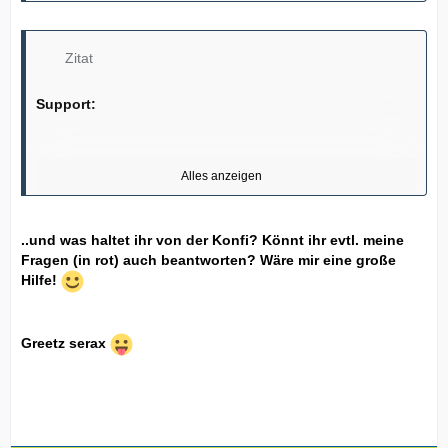
Zitat
Support:
Alles anzeigen
1 Jahr Abhol- und Reparatur-Hardware-Support mit Ihrem
PC
..und was haltet ihr von der Konfi? Könnt ihr evtl. meine
Fragen (in rot) auch beantworten? Wäre mir eine große
No Accidental Damage Protection
Hilfe!
McAfee® SecurityCentre - Schutz für 15 Monate
(ebenso
kündigen?)
Greetz serax
Ausstattung: