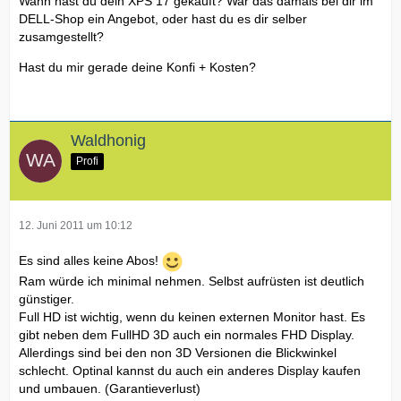
Wann hast du dein XPS 17 gekauft? War das damals bei dir im
DELL-Shop ein Angebot, oder hast du es dir selber
Lithium-Ionen-Hauptakku mit 9 Zellen und 90 Wh
zusamgestellt?
Hast du mir gerade deine Konfi + Kosten?
Interne Tastatur - Deutsch (Qwertz)
TvTuner nicht enthalten
Waldhonig
Profi
Silber Anodized Aluminum Abdeckung
Ebenfalls im Lieferumfang enthalten
12. Juni 2011 um 10:12
European 250V Power Cord
Es sind alles keine Abos!
1 year Collect & Return Hardware Support included with
Ram würde ich minimal nehmen. Selbst aufrüsten ist deutlich
your PC
günstiger.
Full HD ist wichtig, wenn du keinen externen Monitor hast. Es
gibt neben dem FullHD 3D auch ein normales FHD Display.
Allerdings sind bei den non 3D Versionen die Blickwinkel
schlecht. Optinal kannst du auch ein anderes Display kaufen
und umbauen. (Garantieverlust)