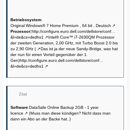
Betriebssystem
:
Original Windows® 7 Home Premium , 64 bit , Deutsch
Prozessor:
http://configure.euro.dell.com/dellstore/conf…
&l=de&cs=dedhs1
Intel® Core™ i7-2630QM Prozessor
der zweiten Generation, 2,00 GHz, mit Turbo Boost 2.0 bis
zu 2,90 GHz (
Das ist ja der neue Sandy-Bridge, was hat
der nun für einen Vorteil gegenüber der 1.
Gen)
http://configure.euro.dell.com/dellstore/conf…
&l=de&cs=dedhs1
Zitat
Software
:
DataSafe Online Backup 2GB - 1 year
licence
(Muss man diese kündigen? Nicht dass man
dann ein Abo an der Backe hat..)