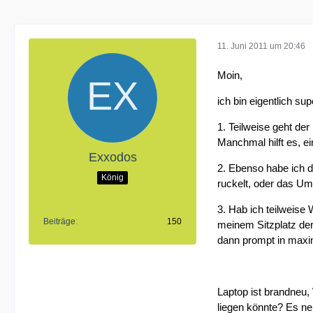
11. Juni 2011 um 20:46
Moin,
ich bin eigentlich su
1. Teilweise geht de
Manchmal hilft es, e
Exxodos
2. Ebenso habe ich d
König
ruckelt, oder das U
3. Hab ich teilweise
Beiträge
150
meinem Sitzplatz de
dann prompt in max
Laptop ist brandneu,
liegen könnte? Es ner