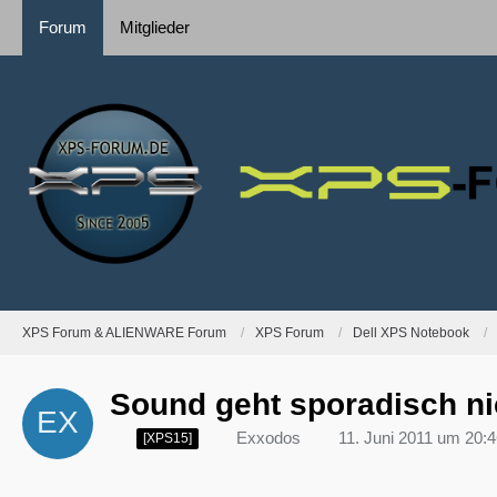
Forum
Mitglieder
XPS Forum & ALIENWARE Forum
XPS Forum
Dell XPS Notebook
Sound geht sporadisch nic
Exxodos
11. Juni 2011 um 20:
[XPS15]