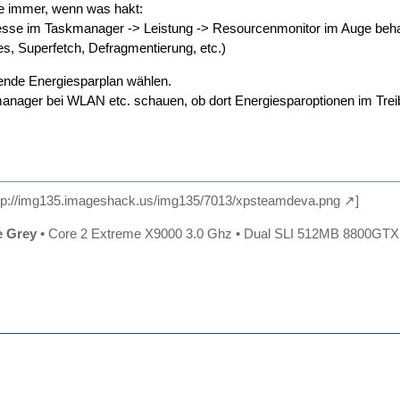
ie immer, wenn was hakt:
sse im Taskmanager -> Leistung -> Resourcenmonitor im Auge behalt
s, Superfetch, Defragmentierung, etc.)
nde Energiesparplan wählen.
anager bei WLAN etc. schauen, ob dort Energiesparoptionen im Treiber
tp://img135.imageshack.us/img135/7013/xpsteamdeva.png
]
e Grey
• Core 2 Extreme X9000 3.0 Ghz • Dual SLI 512MB 8800GT