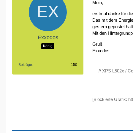
Moin,
erstmal danke für di
Das mit dem Energie
gestern gepostet hat
Mit den Hintergrundp
Exxodos
Gruß,
König
Exxodos
Beiträge
150
// XPS L502x / C
[Blockierte Grafik:
ht