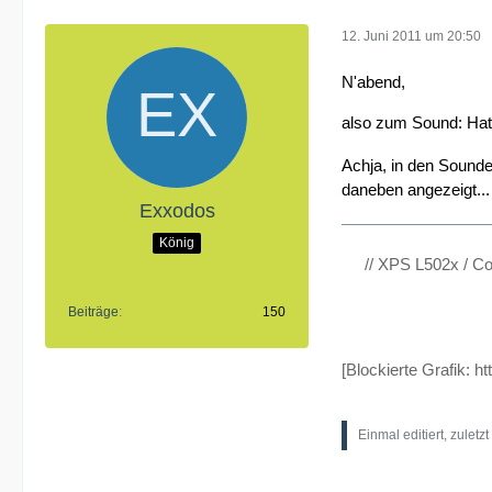
12. Juni 2011 um 20:50
N'abend,
also zum Sound: Hat 
Achja, in den Sound
daneben angezeigt...
Exxodos
König
// XPS L502x / C
Beiträge
150
[Blockierte Grafik:
ht
Einmal editiert, zuletz