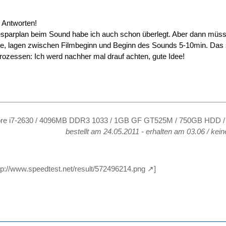
e Antworten!
sparplan beim Sound habe ich auch schon überlegt. Aber dann müsste
te, lagen zwischen Filmbeginn und Beginn des Sounds 5-10min. Das sol
rozessen: Ich werd nachher mal drauf achten, gute Idee!
ore i7-2630 / 4096MB DDR3 1033 / 1GB GF GT525M / 750GB HDD / 1
bestellt am 24.05.2011 - erhalten am 03.06 / kein
tp://www.speedtest.net/result/572496214.png
]