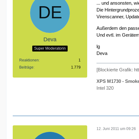
... und ansonsten, w
Die Hintergrundproze
Virenscanner, Update
Außerdem den passe
Und evtl. im Gerätem
Deva
lg
Super Moderatorin
Deva
Reaktionen
1
Beiträge
1.779
[Blockierte Grafik:
ht
XPS M1730 - Smok
Intel 320
12. Juni 2011 um 09:26