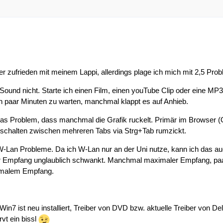
per zufrieden mit meinem Lappi, allerdings plage ich mich mit 2,5 Pro
r Sound nicht. Starte ich einen Film, einen youTube Clip oder eine 
in paar Minuten zu warten, manchmal klappt es auf Anhieb.
as Problem, dass manchmal die Grafik ruckelt. Primär im Browser (Op
mschalten zwischen mehreren Tabs via Strg+Tab rumzickt.
 W-Lan Probleme. Da ich W-Lan nur an der Uni nutze, kann ich das auc
r Empfang unglaublich schwankt. Manchmal maximaler Empfang, paar M
imalem Empfang.
 Win7 ist neu installiert, Treiber von DVD bzw. aktuelle Treiber vo
vt ein bissl