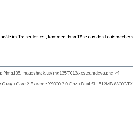
 Kanäle im Treiber testest, kommen dann Töne aus den Lautsprecher
tp://img135.imageshack.us/img135/7013/xpsteamdeva.png
]
e Grey
• Core 2 Extreme X9000 3.0 Ghz • Dual SLI 512MB 8800GT