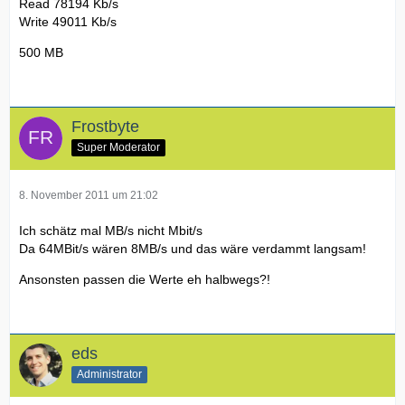
Read 78194 Kb/s
Write 49011 Kb/s
500 MB
Frostbyte
Super Moderator
8. November 2011 um 21:02
Ich schätz mal MB/s nicht Mbit/s
Da 64MBit/s wären 8MB/s und das wäre verdammt langsam!
Ansonsten passen die Werte eh halbwegs?!
eds
Administrator