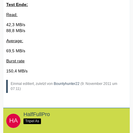
Test Ende:
Read:
42,3 MB/s
88,8 MB/s
Average:
69,5 MB/s
Burst rate
150,4 MB/s
Einmal editiert, zuletzt von
Bountyhunter22
(
9. November 2011 um
07:11
)
HalfFullPro
Tripel As