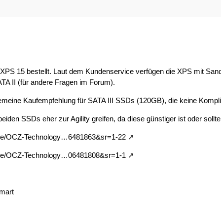
l XPS 15 bestellt. Laut dem Kundenservice verfügen die XPS mit Sandy
TA II (für andere Fragen im Forum).
lgemeine Kaufempfehlung für SATA III SSDs (120GB), die keine Kompl
 beiden SSDs eher zur Agility greifen, da diese günstiger ist oder sollt
.de/OCZ-Technology…6481863&sr=1-22
.de/OCZ-Technology…06481808&sr=1-1
mart