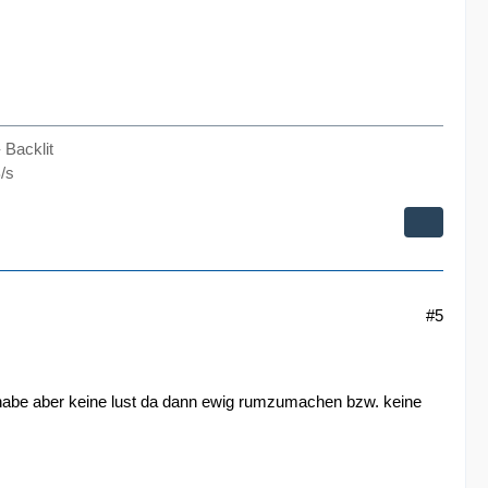
Backlit
/s
#5
, habe aber keine lust da dann ewig rumzumachen bzw. keine