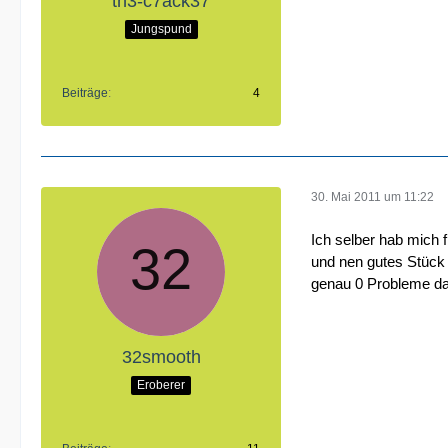
th3-c7ack37
Jungspund
Beiträge
4
30. Mai 2011 um 11:22
Ich selber hab mich 
und nen gutes Stück 
genau 0 Probleme dam
32smooth
Eroberer