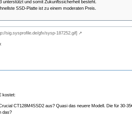
3 unterstützt und somit Zukunftssicherheit besteht.
schnellste SSD-Platte ist zu einem moderaten Preis.
tp://sig.sysprofile.de/gfx/sysp-187252.gif]
x
 kostet:
r Crucial CT128M4SSD2 aus? Quasi das neuere Modell. Die für 30-
h das?