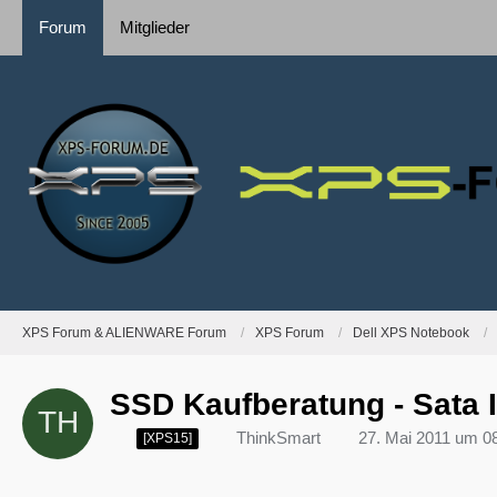
Forum
Mitglieder
XPS Forum & ALIENWARE Forum
XPS Forum
Dell XPS Notebook
SSD Kaufberatung - Sata I
ThinkSmart
27. Mai 2011 um 0
[XPS15]