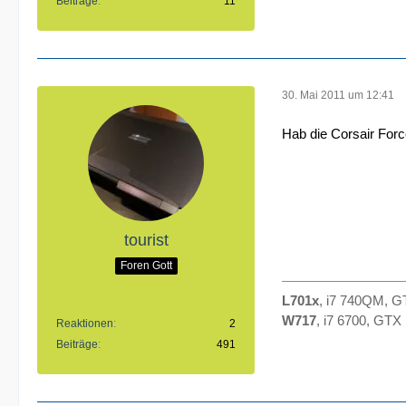
Beiträge
11
30. Mai 2011 um 12:41
Hab die Corsair Force
tourist
Foren Gott
L701x
, i7 740QM, 
W717
, i7 6700, GT
Reaktionen
2
Beiträge
491