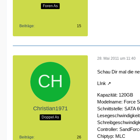
Foren As
Beiträge
15
28. Mai 2011 um 11:40
Schau Dir mal die ne
LInk
Kapazität: 120GB
Modelname: Force S
Christian1971
Schnittstelle: SATA 
Lesegeschwindigkeit
Doppel As
Schreibgeschwindigk
Controller: SandFor
Chiptyp: MLC
Beiträge
26