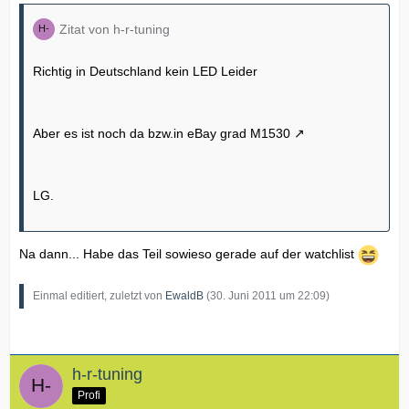
Zitat von h-r-tuning
Richtig in Deutschland kein LED Leider
Aber es ist noch da bzw.in eBay grad
M1530
LG.
Na dann... Habe das Teil sowieso gerade auf der watchlist
Einmal editiert, zuletzt von
EwaldB
(
30. Juni 2011 um 22:09
)
h-r-tuning
Profi