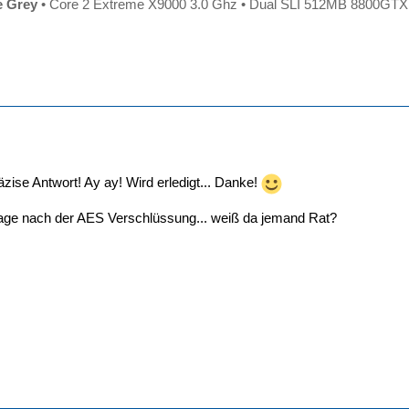
e Grey
• Core 2 Extreme X9000 3.0 Ghz • Dual SLI 512MB 8800GT
zise Antwort! Ay ay! Wird erledigt... Danke!
frage nach der AES Verschlüssung... weiß da jemand Rat?