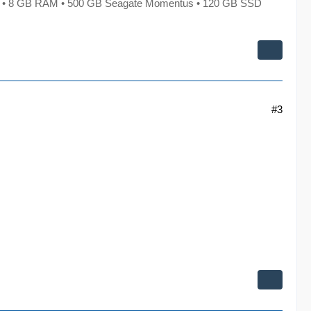
X • 8 GB RAM • 500 GB Seagate Momentus • 120 GB SSD
#3