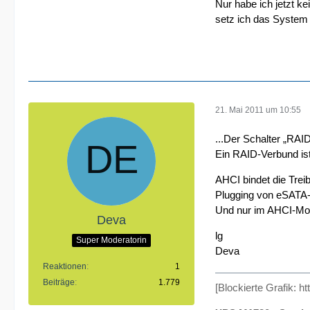
Nur habe ich jetzt k
setz ich das System
21. Mai 2011 um 10:55
...Der Schalter „RAI
Ein RAID-Verbund ist
AHCI bindet die Trei
Plugging von eSATA-
Und nur im AHCI-Modu
Deva
lg
Super Moderatorin
Deva
Reaktionen
1
Beiträge
1.779
[Blockierte Grafik:
ht