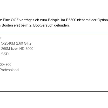
 Eine OCZ verträgt sich zum Beispiel im E6500 nicht mit der Optio
m Booten erst beim 2. Bootversuch gefunden.
0
 i5-2540M 2,60 GHz
X 260M bzw. HD 3000
B SSD
600x900
rofessional