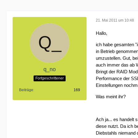
21. Mai 2011 um 10:48
Hallo,
ich habe gesamten "i
in Betrieb genommen.
umzustellen. Gut, b
auch immer das ab We
q_no
Bringt der RAID Modu
Performance der SSD
Fortgeschrittener
Einstellungen nochm
Beiträge
169
Was meint ihr?
Ach ja... es handelt
diese nutzt. Da ich 
Diebstahls niemand d