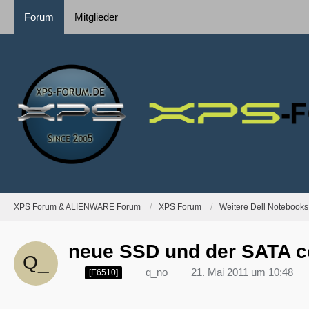
Forum
Mitglieder
XPS Forum & ALIENWARE Forum
XPS Forum
Weitere Dell Notebooks
neue SSD und der SATA co
q_no
21. Mai 2011 um 10:48
[E6510]