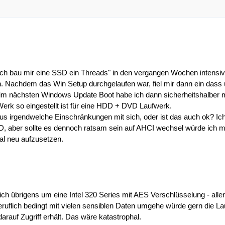
ch bau mir eine SSD ein Threads" in den vergangen Wochen intensiv 
 Nachdem das Win Setup durchgelaufen war, fiel mir dann ein dass 
eim nächsten Windows Update Boot habe ich dann sicherheitshalber m
rk so eingestellt ist für eine HDD + DVD Laufwerk.
s irgendwelche Einschränkungen mit sich, oder ist das auch ok? Ich b
, aber sollte es dennoch ratsam sein auf AHCI wechsel würde ich
al neu aufzusetzen.
 sich übrigens um eine Intel 320 Series mit AES Verschlüsselung - al
beruflich bedingt mit vielen sensiblen Daten umgehe würde gern die L
arauf Zugriff erhält. Das wäre katastrophal.