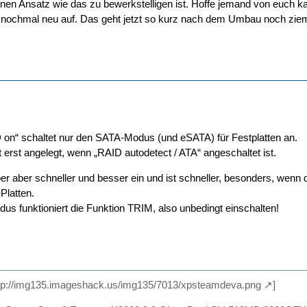
einen Ansatz wie das zu bewerkstelligen ist. Hoffe jemand von euch ka
 nochmal neu auf. Das geht jetzt so kurz nach dem Umbau noch ziem
D on“ schaltet nur den SATA-Modus (und eSATA) für Festplatten an.
 erst angelegt, wenn „RAID autodetect / ATA“ angeschaltet ist.
ber aber schneller und besser ein und ist schneller, besonders, wenn
Platten.
s funktioniert die Funktion TRIM, also unbedingt einschalten!
tp://img135.imageshack.us/img135/7013/xpsteamdeva.png
]