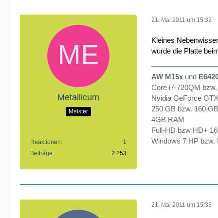
21. Mai 2011 um 15:32
Kleines Nebenwissen:
wurde die Platte bei
AW M15x
und
E642
Core i7-720QM bzw.
Metallicum
Nvidia GeForce GT
250 GB bzw. 160 G
Meister
4GB RAM
Full-HD bzw HD+ 1
Windows 7 HP bzw. P
Reaktionen
1
Beiträge
2.253
21. Mai 2011 um 15:33