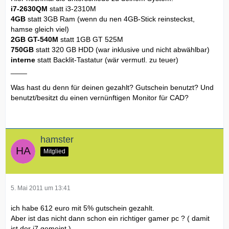
Kein Support bei Unfallschäden
i7-2630QM
statt i3-2310M
DataSafe Online Backup 2GB – Lizenz für 1 Jahr
4GB
statt 3GB Ram (wenn du nen 4GB-Stick reinsteckst,
McAfee® SecurityCentre - Schutz für 15 Monate
hamse gleich viel)
Mobiles Breitband nicht inklusive
2GB GT-540M
statt 1GB GT 525M
40 cm (15.6") HD WLED True-Life (1366x768 720p mit 2.0
750GB
statt 320 GB HDD (war inklusive und nicht abwählbar)
Mega Pixel integriertes Webcam)
interne
statt Backlit-Tastatur (wär vermutl. zu teuer)
4.096 MB Dual-Channel DDR3 mit 1.333 MHz [2 x 2.048]
____
Optisches 8X DVD+/-RW-Laufwerk
750-GB-Serial ATA-Festplatte (7.200 1/min)
Was hast du denn für deinen gezahlt? Gutschein benutzt? Und
2GB NVIDIA® GeForce® GT 540M Grafikkarte
benutzt/besitzt du einen vernünftigen Monitor für CAD?
Intel® Centrino® Wireless-N 1000 (EUR)
Lithium-Ionen-Hauptakku mit 6 Zellen und 56 Wh
TvTuner nicht enthalten
Interne Tastatur - Deutsch (QWERTZ)
hamster
Metalloid Aluminum Abdeckung
Mitglied
5. Mai 2011 um 13:41
ich habe 612 euro mit 5% gutschein gezahlt.
Aber ist das nicht dann schon ein richtiger gamer pc ? ( damit
ist der i7 gemeint )