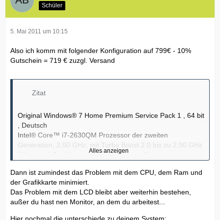
Schüler
5. Mai 2011 um 10:15
Also ich komm mit folgender Konfiguration auf 799€ - 10%
Gutschein = 719 € zuzgl. Versand
Zitat
Original Windows® 7 Home Premium Service Pack 1 , 64 bit
, Deutsch
Intel® Core™ i7-2630QM Prozessor der zweiten
Generation, 2,00 GHz, mit Turbo Boost 2.0 bis zu 2,90 GHz
Alles anzeigen
Windows® Betriebssystem Wiederherstellungsmedien nicht
enthalten
Dann ist zumindest das Problem mit dem CPU, dem Ram und
Microsoft® Office Starter 2010 enthält Word und Excel
der Grafikkarte minimiert.
Versionen mit reduzierter Funktionalität und Werbung. Kein
Das Problem mit dem LCD bleibt aber weiterhin bestehen,
PowerPoint oder Outlook.
außer du hast nen Monitor, an dem du arbeitest...
1 Jahr Abhol- und Reparatur-Hardware-Support mit Ihrem
PC
Hier nochmal die unterschiede zu deinem System: