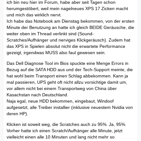
ich bin neu hier im Forum, habe aber seit Tagen schon
herumgestöbert, weil mein nagelneues XPS 17 Zicken macht
und mich das wirklich nervt.
Ich habe das Notebook am Dienstag bekommen, von der ersten
Minute der Benutzung an hatte ich gleich BEIDE Geräusche, die
weiter oben im Thread verlinkt sind (Sound-
Scratches/Aufhänger und nerviges Klickgeräusch). Zudem hat
das XPS in Spielen absolut nicht die erwartete Performance
gezeigt, irgendwas MUSS also faul gewesen sein.
Das Dell Diagnose Tool im Bios spuckte eine Menge Errors in
Bezug auf die SATA HDD aus und der Tech-Support meinte, die
hat wohl beim Transport einen Schlag abbekommen. Kann ja
mal passieren, UPS geht oft nicht allzu vorsichtige damit um,
vor allem nicht bei einem Transportweg von China über
Kasachstan nach Deutschland.
Naja egal, neue HDD bekommen, eingebaut, Windoof
aufgesetzt, alle Treiber installier (inklusive neuestem Nvidia von
deren HP).
Klicken ist soweit weg, die Scratches auch zu 95%. Ja, 95%.
Vorher hatte ich einen Scratch/Aufhänger alle Minute, jetzt
vielleicht einen alle 10 Minuten und lang nicht mehr so