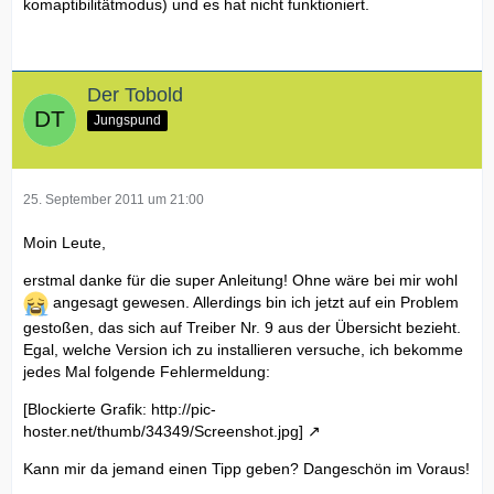
ggf. ist es erforderlich noch andere Treiber zu installieren,
komaptibilitätmodus) und es hat nicht funktioniert.
z.b. für andere WLAN Karte (da sollte man natürlich den
nehmen welche Karte verbaut wurde), mobiles Internet, 3D
Stereoscopic für die 3D Version usw.
Ich habe in dem Screenshot 2 Grafikkarten Treiber
Der Tobold
aufgelistet einmal den von der Dell HP und einmal den von
Jungspund
der Nvidia HP. Aber nur einen installieren.
Windows Updates und SP1 nicht vergessen zu installieren.
Wenn man sich auf dieser Dell Seite
My Download Tresor
25. September 2011 um 21:00
registriert kann man noch zusätzliche Software wie z.B. Dell
Webcam Tool, Dell Stage, Roxio usw. downloaden. Die
Moin Leute,
Download Anzahl pro Programm wird dahinter angezeigt!
erstmal danke für die super Anleitung! Ohne wäre bei mir wohl
Dazu einfach den Link im
Internet Explorer 32bit öffnen
.
angesagt gewesen. Allerdings bin ich jetzt auf ein Problem
Wichtig es muss die 32bit Version sein!
gestoßen, das sich auf Treiber Nr. 9 aus der Übersicht bezieht.
Egal, welche Version ich zu installieren versuche, ich bekomme
jedes Mal folgende Fehlermeldung:
Ich hoffe ich habe soweit alles aufgelistet
[Blockierte Grafik: http://pic-
hoster.net/thumb/34349/Screenshot.jpg]
edit by Team (DN41): Titel angepasst (Da Inhalt nicht klar
war)
Kann mir da jemand einen Tipp geben? Dangeschön im Voraus!