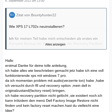
6. September 2011 um 13:00
Zitat von Bountyhunter22
Wie XPS 17 L702x neuinstallieren?
Ich für meinen Teil habe mich entschieden als erstes ein
Komplett Backup der Festplatte inkl. der Recovery Partition
Alles anzeigen
mit Acronis True Image zu erstellen. Damit man ggf. bei
einem Verkauf alles zurückspielen kann.
Hallo
erstmal Danke für deine tolle anleitung,
Nach dem das geschehen ist, kann man sich an das
ich habe alles wie beschrieben gemacht jetz habe ich eine voll
Partitionieren gehen.
funktionierende xps mit windows 7 pro.
Es gibt einige Partitions-Programme, z.B. gparted, Acronis
da ich momentan problem mit audio(verzerrte ton) habe ,habe
Disk Director 11 usw.
ich versucht durch f8 und recovery option ,mein dell in
Man kann es aber auch mit dem Windows eigenem
originalzustand(factory reset) bringen,
Programm machen während der Windows Installation.
ich habe recovery partition nicht gelöcht ,sie existiert noch.ich
Ich habe alle Partitionen zuerst gelöscht!
System-reserviert (wird automatisch von Windows angelegt)
kann trötzdem den menü Dell Factory Image Restore nicht
Dann habe ich folgende Partitionen erstellt. Ausgangspunkt
Systempartition ca. 180GB HDD1
finden und kein factory reset machen.hast du vielleicht eine
2x 500GB kann bei jedem abweichen, je nachdem wie viele
Daten ca. 292 GB (Rest von HDD1)
Idee?
Festplatten verbaut sind und wie groß diese sind!