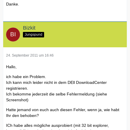
Spiele HDD2
Danke.
Jetzt wählt man die Partition für die jeweilige Windows
Version aus und beginnt mit der Windows Installation.
Bizkit
Nach Abschluss der Windows Installation, geht es an die
Jungspund
Treiber Installation.
Entweder von der mitgelieferten CD/DVD (diese Treiber
sind meistens etwas älter) oder Treiber von der DELL HP
24. September 2011 um 16:46
laden. Da kann man dann manuell entweder das XPS
auswählen oder die ServiceTAg eingeben.
Hallo,
ich habe ein Problem.
Ich kann mich leider nicht in dem DEll DownloadCenter
Wenn man die Treiber von der Dell HP lädt sollte man diese
registrieren.
auch entsprechend umbenennen.
Ich bekomme jederzeit die selbe Fehlermeldung (siehe
Treiber siehe Screenshot! Das ist auch die Reihenfolge in
Screenshot)
der ich sie installiert habe.
Hatte jemand von euch auch diesen Fehler, wenn ja, wie habt
Ihr den behoben?
ICh habe alles mögliche ausprobiert (mit 32 bit explorer,