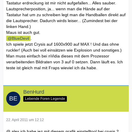
Tastatur erdreckung ist mir nicht aufgefallen... Alles sauber.
Lautsprecherposition, ja... wenn man die Hände auf der
Tastatur hat um zu schreiben legt man die Handballen direkt auf
die Lautsprecher. Dadurch wirds leiser... (Zumindest bei der
linken Hand.)
Maus ist auch gut.
BlueDevil
.
Ich spiele jetzt Crysis auf 1600x900 auf MAX ! Und das ohne
ruckler! (Auch bei voll einsätzen wie Explosion und sonstiges.)
Man muss einfach bei nVidia dieses mit dem Prozessor
verarbeitenden Bildraten von 3 auf 0 setzen. Dann läuft es. Ich
teste ist gleich mal mit Fraps wieviel ich da habe.
BenHurd
Lebende Foren Legende
22. April 2011 um 12:12
@ alex ich habe jez mit diesem grafik einstelltool bei crysis 2