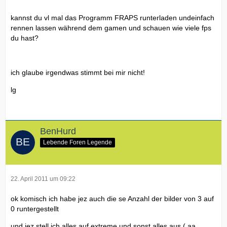
kannst du vl mal das Programm FRAPS runterladen undeinfach
rennen lassen während dem gamen und schauen wie viele fps
du hast?
ich glaube irgendwas stimmt bei mir nicht!
lg
BenHurd
Lebende Foren Legende
22. April 2011 um 09:22
ok komisch ich habe jez auch die se Anzahl der bilder von 3 auf
0 runtergestellt
und jez stell ich alles auf extreme und sonst alles aus ( aa