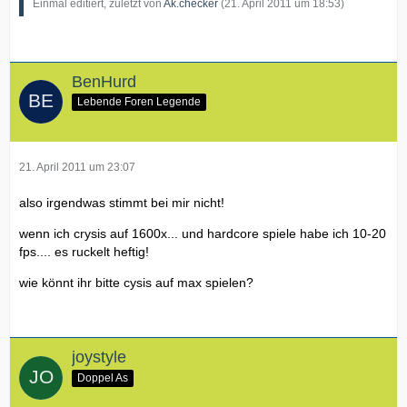
Einmal editiert, zuletzt von
Ak.checker
(
21. April 2011 um 18:53
)
BenHurd
Lebende Foren Legende
21. April 2011 um 23:07
also irgendwas stimmt bei mir nicht!
wenn ich crysis auf 1600x... und hardcore spiele habe ich 10-20
fps.... es ruckelt heftig!
wie könnt ihr bitte cysis auf max spielen?
joystyle
Doppel As