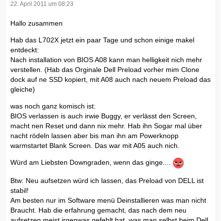
22. April 2011 um 08:23
Hallo zusammen
Hab das L702X jetzt ein paar Tage und schon einige makel
entdeckt:
Nach installation von BIOS A08 kann man helligkeit nich mehr
verstellen. (Hab das Orginale Dell Preload vorher mim Clone
dock auf ne SSD kopiert, mit A08 auch nach neuem Preload das
gleiche)
was noch ganz komisch ist:
BIOS verlassen is auch irwie Buggy, er verlässt den Screen,
macht nen Reset und dann nix mehr. Hab ihn Sogar mal über
nacht rödeln lassen aber bis man ihn am Powerknopp
warmstartet Blank Screen. Das war mit A05 auch nich.
Würd am Liebsten Downgraden, wenn das ginge....
Btw: Neu aufsetzen würd ich lassen, das Preload von DELL ist
stabil!
Am besten nur im Software menü Deinstallieren was man nicht
Braucht. Hab die erfahrung gemacht, das nach dem neu
aufsetzen meist irgenwas gefehlt hat, was man selbst beim Dell