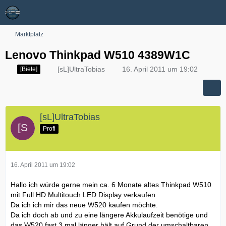
Marktplatz
Lenovo Thinkpad W510 4389W1C
[sL]UltraTobias
16. April 2011 um 19:02
[Biete]
[sL]UltraTobias
Profi
16. April 2011 um 19:02
Hallo ich würde gerne mein ca. 6 Monate altes Thinkpad W510
mit Full HD Multitouch LED Display verkaufen.
Da ich ich mir das neue W520 kaufen möchte.
Da ich doch ab und zu eine längere Akkulaufzeit benötige und
das W520 fast 3 mal länger hält auf Grund der umschaltbaren