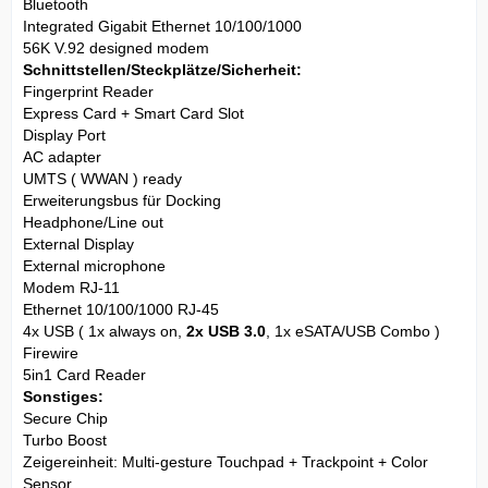
Bluetooth
Integrated Gigabit Ethernet 10/100/1000
56K V.92 designed modem
Schnittstellen/Steckplätze/Sicherheit:
Fingerprint Reader
Express Card + Smart Card Slot
Display Port
AC adapter
UMTS ( WWAN ) ready
Erweiterungsbus für Docking
Headphone/Line out
External Display
External microphone
Modem RJ-11
Ethernet 10/100/1000 RJ-45
4x USB ( 1x always on,
2x USB 3.0
, 1x eSATA/USB Combo )
Firewire
5in1 Card Reader
Sonstiges:
Secure Chip
Turbo Boost
Zeigereinheit: Multi-gesture Touchpad + Trackpoint + Color
Sensor