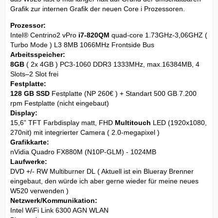
Grafik zur internen Grafik der neuen Core i Prozessoren.
Prozessor:
Intel® Centrino2 vPro
i7-820QM
quad-core 1.73GHz-3,06GHZ (
Turbo Mode ) L3 8MB 1066MHz Frontside Bus
Arbeitsspeicher:
8GB
( 2x 4GB ) PC3-1060 DDR3 1333MHz, max.16384MB, 4
Slots–2 Slot frei
Festplatte:
128 GB SSD
Festplatte (NP 260€ ) + Standart 500 GB 7.200
rpm Festplatte (nicht eingebaut)
Display:
15,6” TFT Farbdisplay matt, FHD
Multitouch
LED (1920x1080,
270nit) mit integrierter Camera ( 2.0-megapixel )
Grafikkarte:
nVidia Quadro FX880M (N10P-GLM) - 1024MB
Laufwerke:
DVD +/- RW Multiburner DL ( Aktuell ist ein Blueray Brenner
eingebaut, den würde ich aber gerne wieder für meine neues
W520 verwenden )
Netzwerk/Kommunikation:
Intel WiFi Link 6300 AGN WLAN