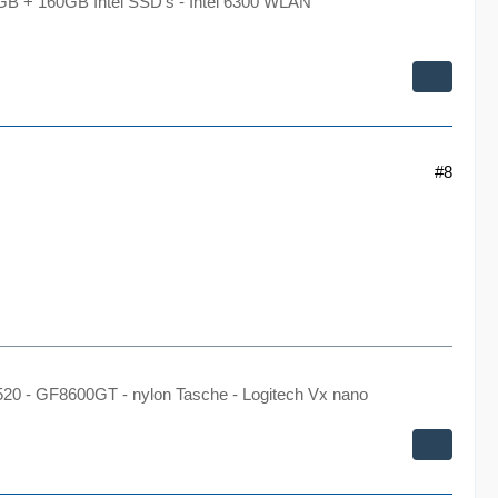
GB + 160GB Intel SSD's - Intel 6300 WLAN
#8
0 - GF8600GT - nylon Tasche - Logitech Vx nano