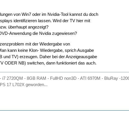
llungen von Win7 oder im Nvidia-Tool kannst du doch
plays identifizieren lassen. Wird der TV hier mit
bzw. überhaupt angezeigt?
r DVD-Anwendung die Nvidia zugewiesen?
zenzproblem mit der Wiedergabe von
an kann keine Klon- Wiedergabe, sprich Ausgabe
NB und TV) erzeugen. Daher bei der Anzeigeausgabe
(TV ODER NB) switchen, dann funktioniert das auch.
- i7 2720QM - 8GB RAM - FullHD non3D - ATI 6970M - BluRay -120
 XPS 17 L702X geworden...