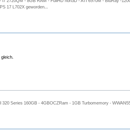
- i7 2720QM - 8GB RAM - FullHD non3D - ATI 6970M - BluRay -120
 XPS 17 L702X geworden...
 gleich.
tell 320 Series 160GB - 4GBOCZRam - 1GB Turbomemory - WWAN552