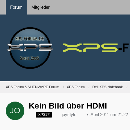
Forum
Mitglieder
XPS Forum & ALIENWARE Forum
XPS Forum
Dell XPS Notebook
Kein Bild über HDMI
joystyle
7. April 2011 um 21:22
[XPS17]