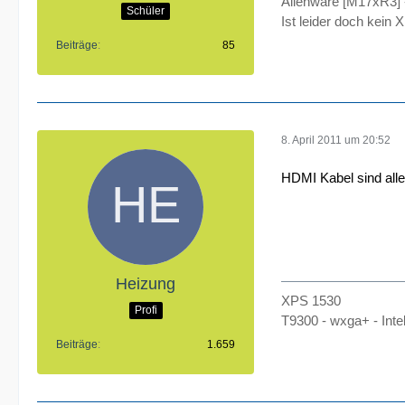
Alienware [M17xR3] 
Schüler
Ist leider doch kein
Beiträge
85
8. April 2011 um 20:52
HDMI Kabel sind alle
Heizung
XPS 1530
Profi
T9300 - wxga+ - In
Beiträge
1.659