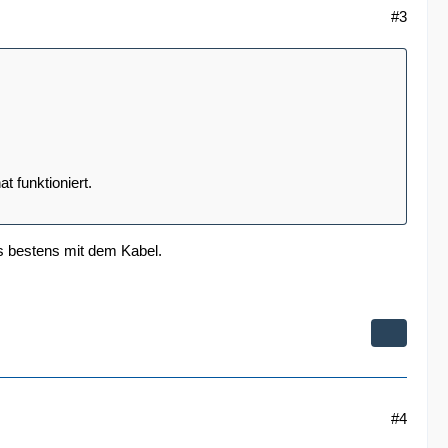
#3
t funktioniert.
es bestens mit dem Kabel.
#4