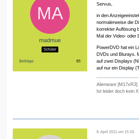
Servus,
in den Anzeigeeinste
normalerweise die Dis
korrekter Auflösung 
Mal der Video- ode
madmue
PowerDVD hat ein Li
Schüler
DVDs und Blurays. M
auf zwei Displays (
Beiträge
85
auf nur ein Display 
Alienware [M17xR3] 
Ist leider doch kein
8. April 2011 um 15:10