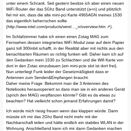
unter einem Schrank. Seit gestern besitze ich aber einen neuen
WiFi Router der das 5Ghz Band unterstützt (a+n) und plötzlich
fiel mir ein, dass die alte mini-pci Karte 4965AGN meines 1530
das eigentlich beherrschen sollte
(
http://www.intel.com/products/wirel…_n/overview.htm
).
Im Schlafzimmer habe ich einen einen Zotag MAG zum
Fernsehen dessen integriertes WiFi Modul zwar auf dem Papier
ganz toll 300mbit schafft, in der Realität aber mit nichts aus den
benachbarten Räumen so richtig funken will. Daher kam ich auf
den Gedanken mein 1530 zu Schlachten und die Wifi Karte von
dort in den Zotac einzubauen (ein mini-pcie slot ist dort frei).
Nun unterliegt Funk leider der Gesetzmäßigkeit dass er
Antennen zum Senden&Empfangen braucht.
Daher meine Frage: Bekommt man die 3 Antennen des
Notebooks herausoperiert so dass man sie in ein anderes Gerät
(sprich den MAG) verpflanzen könnte? Gibt es da etwas zu
beachten? Hat vielleicht schon jemand Erfahrungen damit?
Ich würde mich riesig freuen wenn das klappen würde. Dann
müsste ich mir das 2Ghz Band nicht mehr mit der
Nachbarschaft teilen und hätte endlich ein stabiles WLAN in der
Wohnung. Anschließend kann ich mir dann Gedanken machen