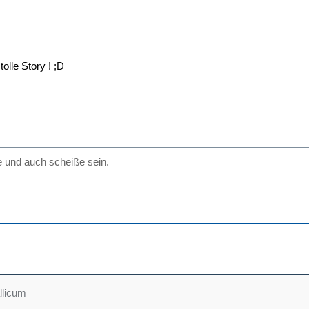
olle Story ! ;D
 und auch scheiße sein.
llicum