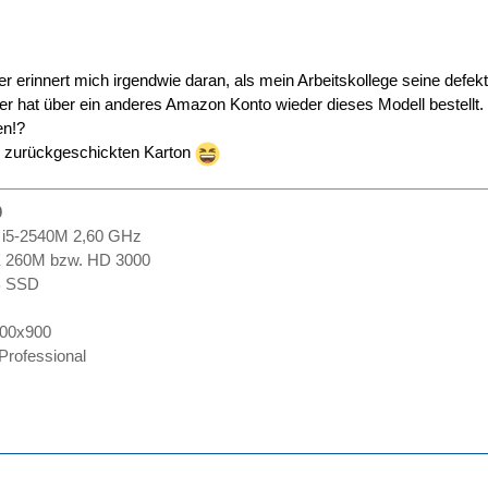
er erinnert mich irgendwie daran, als mein Arbeitskollege seine def
er hat über ein anderes Amazon Konto wieder dieses Modell bestellt.
en!?
, zurückgeschickten Karton
0
 i5-2540M 2,60 GHz
X 260M bzw. HD 3000
B SSD
600x900
rofessional