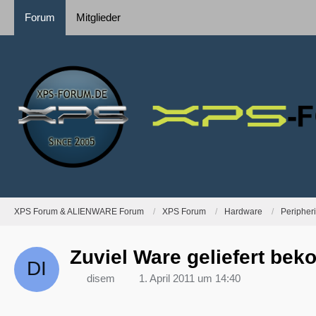
Forum
Mitglieder
XPS Forum & ALIENWARE Forum
XPS Forum
Hardware
Peripher
Zuviel Ware geliefert b
disem
1. April 2011 um 14:40