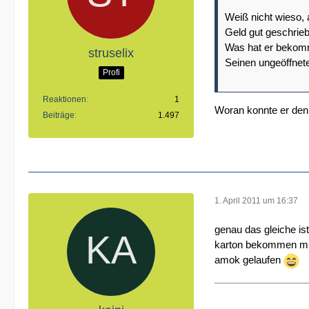
Weiß nicht wieso, 
Geld gut geschrieb
Was hat er bekom
struselix
Seinen ungeöffnet
Profi
Reaktionen
1
Woran konnte er den
Beiträge
1.497
1. April 2011 um 16:37
genau das gleiche is
karton bekommen mit 
amok gelaufen