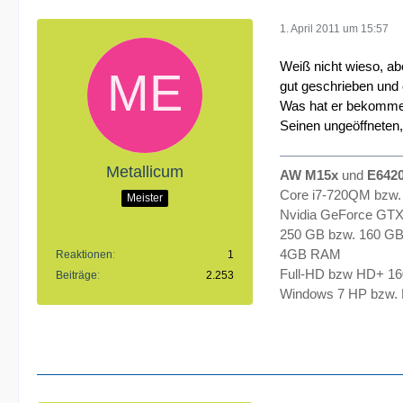
1. April 2011 um 15:57
Weiß nicht wieso, ab
gut geschrieben und 
Was hat er bekomm
Seinen ungeöffneten
Metallicum
AW M15x
und
E642
Core i7-720QM bzw.
Meister
Nvidia GeForce GT
250 GB bzw. 160 G
4GB RAM
Reaktionen
1
Full-HD bzw HD+ 1
Beiträge
2.253
Windows 7 HP bzw. P