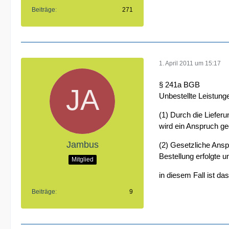
Beiträge
271
1. April 2011 um 15:17
§ 241a BGB
Unbestellte Leistung
(1) Durch die Liefer
wird ein Anspruch ge
Jambus
(2) Gesetzliche Ansp
Bestellung erfolgte 
Mitglied
in diesem Fall ist da
Beiträge
9