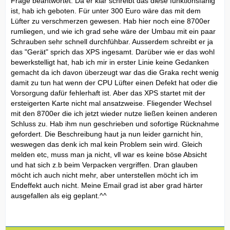
Frage beantwortet. Da er klar schreibt das diese funktionsfähig
ist, hab ich geboten. Für unter 300 Euro wäre das mit dem
Lüfter zu verschmerzen gewesen. Hab hier noch eine 8700er
rumliegen, und wie ich grad sehe wäre der Umbau mit ein paar
Schrauben sehr schnell durchfühbar. Ausserdem schreibt er ja
das "Gerät" sprich das XPS ingesamt. Darüber wie er das wohl
bewerkstelligt hat, hab ich mir in erster Linie keine Gedanken
gemacht da ich davon überzeugt war das die Graka recht wenig
damit zu tun hat wenn der CPU Lüfter einen Defekt hat oder die
Vorsorgung dafür fehlerhaft ist. Aber das XPS startet mit der
ersteigerten Karte nicht mal ansatzweise. Fliegender Wechsel
mit den 8700er die ich jetzt wieder nutze ließen keinen anderen
Schluss zu. Hab ihm nun geschrieben und sofortige Rücknahme
gefordert. Die Beschreibung haut ja nun leider garnicht hin,
weswegen das denk ich mal kein Problem sein wird. Gleich
melden etc, muss man ja nicht, vll war es keine böse Absicht
und hat sich z.b beim Verpacken vergriffen. Dran glauben
möcht ich auch nicht mehr, aber unterstellen möcht ich im
Endeffekt auch nicht. Meine Email grad ist aber grad härter
ausgefallen als eig geplant.^^