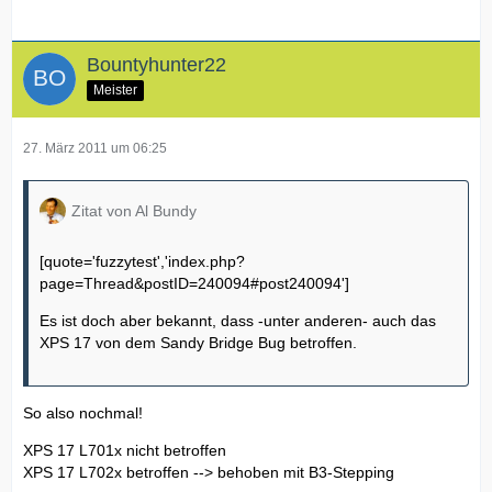
Bountyhunter22
Meister
27. März 2011 um 06:25
Zitat von Al Bundy
[quote='fuzzytest','index.php?
page=Thread&postID=240094#post240094']
Es ist doch aber bekannt, dass -unter anderen- auch das
XPS 17 von dem Sandy Bridge Bug betroffen.
So also nochmal!
XPS 17 L701x nicht betroffen
XPS 17 L702x betroffen --> behoben mit B3-Stepping