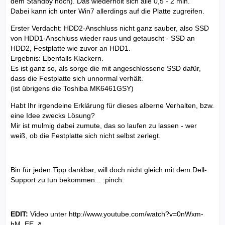
dem Standby hoch). Das wiederholt sich alle 0,5 - 2 min.
Dabei kann ich unter Win7 allerdings auf die Platte zugreifen.
Erster Verdacht: HDD2-Anschluss nicht ganz sauber, also SSD
von HDD1-Anschluss wieder raus und getauscht - SSD an
HDD2, Festplatte wie zuvor an HDD1.
Ergebnis: Ebenfalls Klackern.
Es ist ganz so, als sorge die mit angeschlossene SSD dafür,
dass die Festplatte sich unnormal verhält.
(ist übrigens die Toshiba MK6461GSY)
Habt Ihr irgendeine Erklärung für dieses alberne Verhalten, bzw.
eine Idee zwecks Lösung?
Mir ist mulmig dabei zumute, das so laufen zu lassen - wer
weiß, ob die Festplatte sich nicht selbst zerlegt.
Bin für jeden Tipp dankbar, will doch nicht gleich mit dem Dell-
Support zu tun bekommen... :pinch:
EDIT:
Video unter
http://www.youtube.com/watch?v=0nWxm-
hM_EE