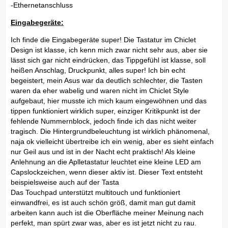
-Ethernetanschluss
Eingabegeräte:
Ich finde die Eingabegeräte super! Die Tastatur im Chiclet
Design ist klasse, ich kenn mich zwar nicht sehr aus, aber sie
lässt sich gar nicht eindrücken, das Tippgefühl ist klasse, soll
heißen Anschlag, Druckpunkt, alles super! Ich bin echt
begeistert, mein Asus war da deutlich schlechter, die Tasten
waren da eher wabelig und waren nicht im Chiclet Style
aufgebaut, hier musste ich mich kaum eingewöhnen und das
tippen funktioniert wirklich super, einziger Kritikpunkt ist der
fehlende Nummernblock, jedoch finde ich das nicht weiter
tragisch. Die Hintergrundbeleuchtung ist wirklich phänomenal,
naja ok vielleicht übertreibe ich ein wenig, aber es sieht einfach
nur Geil aus und ist in der Nacht echt praktisch! Als kleine
Anlehnung an die Aplletastatur leuchtet eine kleine LED am
Capslockzeichen, wenn dieser aktiv ist. Dieser Text entsteht
beispielsweise auch auf der Tasta
Das Touchpad unterstützt multitouch und funktioniert
einwandfrei, es ist auch schön größ, damit man gut damit
arbeiten kann auch ist die Oberfläche meiner Meinung nach
perfekt, man spürt zwar was, aber es ist jetzt nicht zu rau.