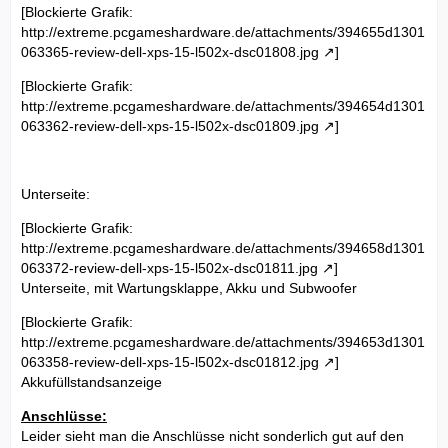
[Blockierte Grafik:
http://extreme.pcgameshardware.de/attachments/394655d1301
063365-review-dell-xps-15-l502x-dsc01808.jpg
]
[Blockierte Grafik:
http://extreme.pcgameshardware.de/attachments/394654d1301
063362-review-dell-xps-15-l502x-dsc01809.jpg
]
Unterseite:
[Blockierte Grafik:
http://extreme.pcgameshardware.de/attachments/394658d1301
063372-review-dell-xps-15-l502x-dsc01811.jpg
]
Unterseite, mit Wartungsklappe, Akku und Subwoofer
[Blockierte Grafik:
http://extreme.pcgameshardware.de/attachments/394653d1301
063358-review-dell-xps-15-l502x-dsc01812.jpg
]
Akkufüllstandsanzeige
Anschlüsse:
Leider sieht man die Anschlüsse nicht sonderlich gut auf den