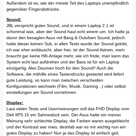
Außerdem ist es, wie der meiste Teil des Laptops unempfindlich
gegenüber Fingerabdrücke.
Sound:
JBL verspricht guten Sound, und in einem Laptop 2.1 ist
schonmal was, aber der Sound haut echt einem um. Ich hatte ja
davor den besagten Asus mit Bang & Oulufsen Sound, jedoch
hatte dieser keinen Sub, in allen Tests wurde der Sound gelobt,
ich war eher enttäuscht, aber hier, ist der Sound Astrein, mein
braucht gar keine Hifi-Anlage mehr, wie ich finde, man kann das
System echt laut aufdrehen und der Bass ist für ein Laptop
einzigartig. Also Daumen hoch für den Sound!! Auch die
Software, die mithilfe eines Tastendrucks gestartet wird liefert
gute Leistung, so kann man zwischen verscheiden
Konfigurationen wechseln (Film, Musik, Gaming...) oder selbst
einstellungen am Sound vornehmen.
Display:
Laut vielen Tests und Usermeinungen soll das FHD Display vom
Dell XPS 15 ein Sahnestück sein. Der Asus hatte ein meiner
Meinung sehr schlechte Display, die Farben waren ausgebleicht
und der Kontrast war mies, deshlab war es mir wichtig nun ein
gutes Display zu haben! Nun ja das Display ist einfach geil,