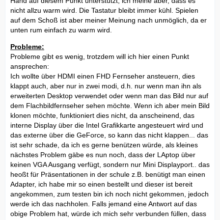
Hand auf diesem Punkt unterstützt, ich meine aber, dass es
nicht allzu warm wird. Die Tastatur bleibt immer kühl. Spielen
auf dem Schoß ist aber meiner Meinung nach unmöglich, da er
unten rum einfach zu warm wird.
Probleme:
Probleme gibt es wenig, trotzdem will ich hier einen Punkt
ansprechen:
Ich wollte über HDMI einen FHD Fernseher ansteuern, dies
klappt auch, aber nur in zwei modi, d.h. nur wenn man ihn als
erweiterten Desktop verwendet oder wenn man das Bild nur auf
dem Flachbildfernseher sehen möchte. Wenn ich aber mein Bild
klonen möchte, funktioniert dies nicht, da anscheinend, das
interne Display über die Intel Grafikkarte angesteuert wird und
das externe über die GeForce, so kann das nicht klappen... das
ist sehr schade, da ich es gerne benützen würde, als kleines
nächstes Problem gäbe es nun noch, dass der LAptop über
keinen VGA Ausgang verfügt, sondern nur Mini Displayport.. das
heoßt für Präsentationen in der schule z.B. benütigt man einen
Adapter, ich habe mir so einen bestellt und dieser ist bereit
angekommen, zum testen bin ich noch nicht gekommen, jedoch
werde ich das nachholen. Falls jemand eine Antwort auf das
obige Problem hat, würde ich mich sehr verbunden füllen, dass