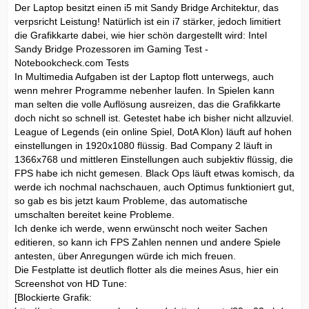
Der Laptop besitzt einen i5 mit Sandy Bridge Architektur, das
verpsricht Leistung! Natürlich ist ein i7 stärker, jedoch limitiert
die Grafikkarte dabei, wie hier schön dargestellt wird: Intel
Sandy Bridge Prozessoren im Gaming Test -
Notebookcheck.com Tests
In Multimedia Aufgaben ist der Laptop flott unterwegs, auch
wenn mehrer Programme nebenher laufen. In Spielen kann
man selten die volle Auflösung ausreizen, das die Grafikkarte
doch nicht so schnell ist. Getestet habe ich bisher nicht allzuviel.
League of Legends (ein online Spiel, DotA Klon) läuft auf hohen
einstellungen in 1920x1080 flüssig. Bad Company 2 läuft in
1366x768 und mittleren Einstellungen auch subjektiv flüssig, die
FPS habe ich nicht gemesen. Black Ops läuft etwas komisch, da
werde ich nochmal nachschauen, auch Optimus funktioniert gut,
so gab es bis jetzt kaum Probleme, das automatische
umschalten bereitet keine Probleme.
Ich denke ich werde, wenn erwünscht noch weiter Sachen
editieren, so kann ich FPS Zahlen nennen und andere Spiele
antesten, über Anregungen würde ich mich freuen.
Die Festplatte ist deutlich flotter als die meines Asus, hier ein
Screenshot von HD Tune:
[Blockierte Grafik: