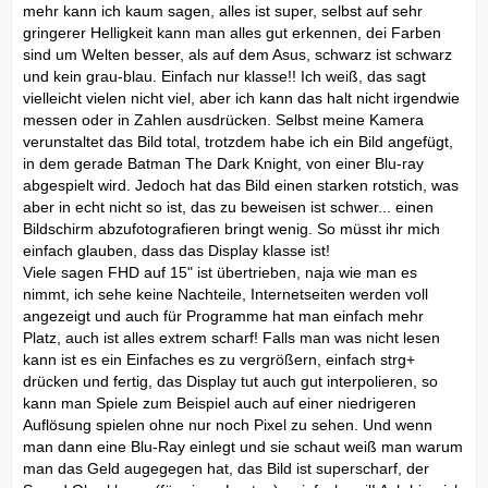
mehr kann ich kaum sagen, alles ist super, selbst auf sehr
gringerer Helligkeit kann man alles gut erkennen, dei Farben
sind um Welten besser, als auf dem Asus, schwarz ist schwarz
und kein grau-blau. Einfach nur klasse!! Ich weiß, das sagt
vielleicht vielen nicht viel, aber ich kann das halt nicht irgendwie
messen oder in Zahlen ausdrücken. Selbst meine Kamera
verunstaltet das Bild total, trotzdem habe ich ein Bild angefügt,
in dem gerade Batman The Dark Knight, von einer Blu-ray
abgespielt wird. Jedoch hat das Bild einen starken rotstich, was
aber in echt nicht so ist, das zu beweisen ist schwer... einen
Bildschirm abzufotografieren bringt wenig. So müsst ihr mich
einfach glauben, dass das Display klasse ist!
Viele sagen FHD auf 15" ist übertrieben, naja wie man es
nimmt, ich sehe keine Nachteile, Internetseiten werden voll
angezeigt und auch für Programme hat man einfach mehr
Platz, auch ist alles extrem scharf! Falls man was nicht lesen
kann ist es ein Einfaches es zu vergrößern, einfach strg+
drücken und fertig, das Display tut auch gut interpolieren, so
kann man Spiele zum Beispiel auch auf einer niedrigeren
Auflösung spielen ohne nur noch Pixel zu sehen. Und wenn
man dann eine Blu-Ray einlegt und sie schaut weiß man warum
man das Geld augegegen hat, das Bild ist superscharf, der