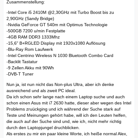
Zusammenstellung:
-Intel Core i5 2410M @2,30GHz mit Turbo Boost bis zu
2,90GHz (Sandy Bridge)
-Nvidia GeForce GT 540m mit Optimus Technologie
-500GB 7200 u/min Festplatte
-4GB RAM DDR3 1333Mhz
-15,6" B+RGLED Display mit 1920x1080 Auflösung
-Blu-Ray Rom Laufwerk
-Intel Centrino Wireless N 1030 Bluetooth Combo Card
-Backlit Tastatur
-9 Zellen Akku mit 90Wh
-DVB-T Tuner
Nun ja, ist nun nicht das Non-plus Ultra, aber ich denke
ausreichend und als zweit PC ideal.
Da ich schon sehr lange nach einem Laptop suche und auch
schon einen Asus mit i7 2630 hatte, dieser aber wegen des Intel
Problems zruückging und ich während der Suche stark auf
Teste und Meinungen gehört habe, will ich den Leuten helfen,
die auch auf der Suche sind und, wie ich, nicht mehr richtig
durch den Laptopjungel druchblicken.
Als erstes zu mir ein paar kleine Worte, ich heiße normal Alex,