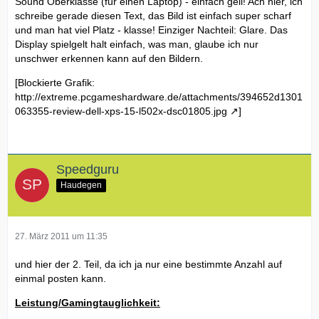
Sound Oberklasse (für einen Laptop) - einfach geil! Ach hier, ich
schreibe gerade diesen Text, das Bild ist einfach super scharf
und man hat viel Platz - klasse! Einziger Nachteil: Glare. Das
Display spielgelt halt einfach, was man, glaube ich nur
unschwer erkennen kann auf den Bildern.
[Blockierte Grafik:
http://extreme.pcgameshardware.de/attachments/394652d1301
063355-review-dell-xps-15-l502x-dsc01805.jpg
]
Speedguru
Haudegen
27. März 2011 um 11:35
und hier der 2. Teil, da ich ja nur eine bestimmte Anzahl auf
einmal posten kann.
Leistung/Gamingtauglichkeit: