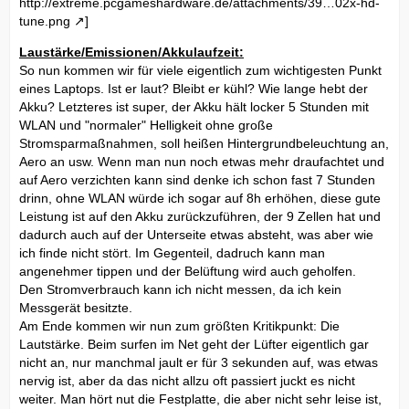
http://extreme.pcgameshardware.de/attachments/39…02x-hd-
tune.png
]
Laustärke/Emissionen/Akkulaufzeit:
So nun kommen wir für viele eigentlich zum wichtigesten Punkt
eines Laptops. Ist er laut? Bleibt er kühl? Wie lange hebt der
Akku? Letzteres ist super, der Akku hält locker 5 Stunden mit
WLAN und "normaler" Helligkeit ohne große
Stromsparmaßnahmen, soll heißen Hintergrundbeleuchtung an,
Aero an usw. Wenn man nun noch etwas mehr draufachtet und
auf Aero verzichten kann sind denke ich schon fast 7 Stunden
drinn, ohne WLAN würde ich sogar auf 8h erhöhen, diese gute
Leistung ist auf den Akku zurückzuführen, der 9 Zellen hat und
dadurch auch auf der Unterseite etwas absteht, was aber wie
ich finde nicht stört. Im Gegenteil, dadruch kann man
angenehmer tippen und der Belüftung wird auch geholfen.
Den Stromverbrauch kann ich nicht messen, da ich kein
Messgerät besitzte.
Am Ende kommen wir nun zum größten Kritikpunkt: Die
Lautstärke. Beim surfen im Net geht der Lüfter eigentlich gar
nicht an, nur manchmal jault er für 3 sekunden auf, was etwas
nervig ist, aber da das nicht allzu oft passiert juckt es nicht
weiter. Man hört nut die Festplatte, die aber nicht sehr leise ist,