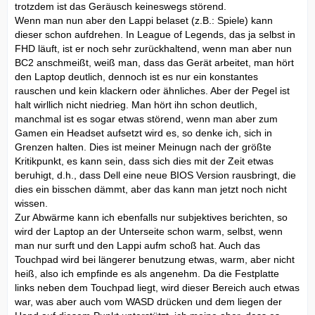
trotzdem ist das Geräusch keineswegs störend.
Wenn man nun aber den Lappi belaset (z.B.: Spiele) kann
dieser schon aufdrehen. In League of Legends, das ja selbst in
FHD läuft, ist er noch sehr zurückhaltend, wenn man aber nun
BC2 anschmeißt, weiß man, dass das Gerät arbeitet, man hört
den Laptop deutlich, dennoch ist es nur ein konstantes
rauschen und kein klackern oder ähnliches. Aber der Pegel ist
halt wirllich nicht niedrieg. Man hört ihn schon deutlich,
manchmal ist es sogar etwas störend, wenn man aber zum
Gamen ein Headset aufsetzt wird es, so denke ich, sich in
Grenzen halten. Dies ist meiner Meinugn nach der größte
Kritikpunkt, es kann sein, dass sich dies mit der Zeit etwas
beruhigt, d.h., dass Dell eine neue BIOS Version rausbringt, die
dies ein bisschen dämmt, aber das kann man jetzt noch nicht
wissen.
Zur Abwärme kann ich ebenfalls nur subjektives berichten, so
wird der Laptop an der Unterseite schon warm, selbst, wenn
man nur surft und den Lappi aufm schoß hat. Auch das
Touchpad wird bei längerer benutzung etwas, warm, aber nicht
heiß, also ich empfinde es als angenehm. Da die Festplatte
links neben dem Touchpad liegt, wird dieser Bereich auch etwas
war, was aber auch vom WASD drücken und dem liegen der