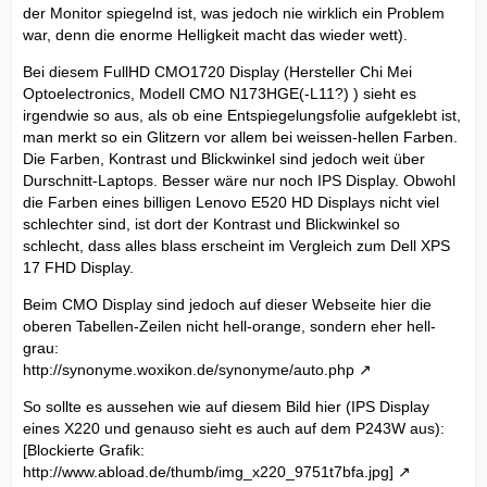
der Monitor spiegelnd ist, was jedoch nie wirklich ein Problem
war, denn die enorme Helligkeit macht das wieder wett).
Bei diesem FullHD CMO1720 Display (Hersteller Chi Mei
Optoelectronics, Modell CMO N173HGE(-L11?) ) sieht es
irgendwie so aus, als ob eine Entspiegelungsfolie aufgeklebt ist,
man merkt so ein Glitzern vor allem bei weissen-hellen Farben.
Die Farben, Kontrast und Blickwinkel sind jedoch weit über
Durschnitt-Laptops. Besser wäre nur noch IPS Display. Obwohl
die Farben eines billigen Lenovo E520 HD Displays nicht viel
schlechter sind, ist dort der Kontrast und Blickwinkel so
schlecht, dass alles blass erscheint im Vergleich zum Dell XPS
17 FHD Display.
Beim CMO Display sind jedoch auf dieser Webseite hier die
oberen Tabellen-Zeilen nicht hell-orange, sondern eher hell-
grau:
http://synonyme.woxikon.de/synonyme/auto.php
So sollte es aussehen wie auf diesem Bild hier (IPS Display
eines X220 und genauso sieht es auch auf dem P243W aus):
[Blockierte Grafik:
http://www.abload.de/thumb/img_x220_9751t7bfa.jpg]