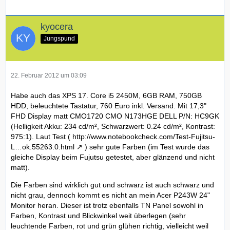
kyocera
Jungspund
22. Februar 2012 um 03:09
Habe auch das XPS 17. Core i5 2450M, 6GB RAM, 750GB
HDD, beleuchtete Tastatur, 760 Euro inkl. Versand. Mit 17,3"
FHD Display matt CMO1720 CMO N173HGE DELL P/N: HC9GK
(Helligkeit Akku: 234 cd/m², Schwarzwert: 0.24 cd/m², Kontrast:
975:1). Laut Test (
http://www.notebookcheck.com/Test-Fujitsu-
L…ok.55263.0.html
) sehr gute Farben (im Test wurde das
gleiche Display beim Fujutsu getestet, aber glänzend und nicht
matt).
Die Farben sind wirklich gut und schwarz ist auch schwarz und
nicht grau, dennoch kommt es nicht an mein Acer P243W 24"
Monitor heran. Dieser ist trotz ebenfalls TN Panel sowohl in
Farben, Kontrast und Blickwinkel weit überlegen (sehr
leuchtende Farben, rot und grün glühen richtig, vielleicht weil