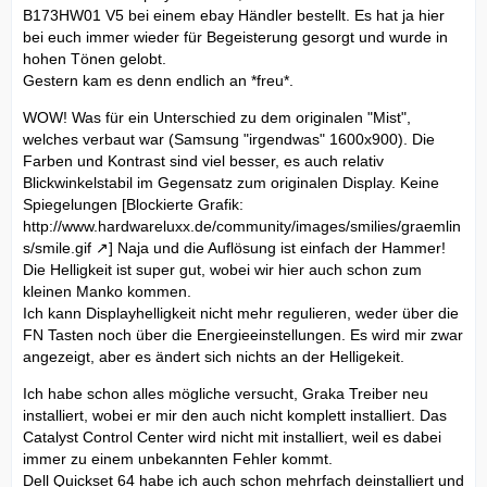
B173HW01 V5 bei einem ebay Händler bestellt. Es hat ja hier
bei euch immer wieder für Begeisterung gesorgt und wurde in
hohen Tönen gelobt.
Gestern kam es denn endlich an *freu*.
WOW! Was für ein Unterschied zu dem originalen "Mist",
welches verbaut war (Samsung "irgendwas" 1600x900). Die
Farben und Kontrast sind viel besser, es auch relativ
Blickwinkelstabil im Gegensatz zum originalen Display. Keine
Spiegelungen [Blockierte Grafik:
http://www.hardwareluxx.de/community/images/smilies/graemlin
s/smile.gif
] Naja und die Auflösung ist einfach der Hammer!
Die Helligkeit ist super gut, wobei wir hier auch schon zum
kleinen Manko kommen.
Ich kann Displayhelligkeit nicht mehr regulieren, weder über die
FN Tasten noch über die Energieeinstellungen. Es wird mir zwar
angezeigt, aber es ändert sich nichts an der Helligekeit.
Ich habe schon alles mögliche versucht, Graka Treiber neu
installiert, wobei er mir den auch nicht komplett installiert. Das
Catalyst Control Center wird nicht mit installiert, weil es dabei
immer zu einem unbekannten Fehler kommt.
Dell Quickset 64 habe ich auch schon mehrfach deinstalliert und