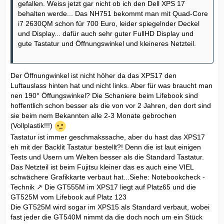
gefallen. Weiss jetzt gar nicht ob ich den Dell XPS 17
behalten werde... Das NH751 bekommt man mit Quad-Core
i7 2630QM schon für 700 Euro, leider spiegelnder Deckel
und Display... dafür auch sehr guter FullHD Display und
gute Tastatur und Öffnungswinkel und kleineres Netzteil.
Der Öffnungwinkel ist nicht höher da das XPS17 den
Luftauslass hinten hat und nicht links. Aber für was braucht man
nen 190° Öffungswinkel? Die Schaniere beim Lifebook sind
hoffentlich schon besser als die von vor 2 Jahren, den dort sind
sie beim nem Bekannten alle 2-3 Monate gebrochen
(Vollplastik!!!)
Tastatur ist immer geschmakssache, aber du hast das XPS17
eh mit der Backlit Tastatur bestellt?! Denn die ist laut einigen
Tests und Usern um Welten besser als die Standard Tastatur.
Das Netzteil ist beim Fujitsu kleiner das es auch eine VIEL
schwächere Grafikkarte verbaut hat...Siehe:
Notebookcheck -
Technik
Die GT555M im XPS17 liegt auf Platz65 und die
GT525M vom Lifebook auf Platz 123
Die GT525M wird sogar im XPS15 als Standard verbaut, wobei
fast jeder die GT540M nimmt da die doch noch um ein Stück