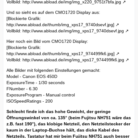
Vollbild:
http://www.abload.de/img/img_x220_9751t7bfa.jpg
Und so sieht es auf dem CMO1720 Display aus:
[Blockierte Grafik:
http://www.abload.de/thumb/img_xps17_9740dsevf.jpg]
Vollbild:
http://www.abload.de/img/img_xps17_9740dsevf.jpg
Hier noch ein Bild vom CMO1720 Display:
[Blockierte Grafik:
http://www.abload.de/thumb/img_xps17_974499fk6.jpg]
Vollbild:
http://www.abload.de/img/img_xps17_974499fk6.jpg
Alle Bilder mit folgenden Einstellungen gemacht:
Model - Canon EOS 450D
ExposureTime - 1/30 seconds
FNumber - 6.30
ExposureProgram - Manual control
ISOSpeedRatings - 200
Schlecht finde ich das hohe Gewicht, der geringe
Öffnungswinkel von ca. 135° (beim Fujitsu NH751 wäre das
z.B. fast 190°), das klobige Netzteil, den Netzteilstecker der
kaum in der Laptop-Buchse hält, das dicke Kabel des
Netzteils. Tastatur hat mir beim Fujitsu NH751 auch besser