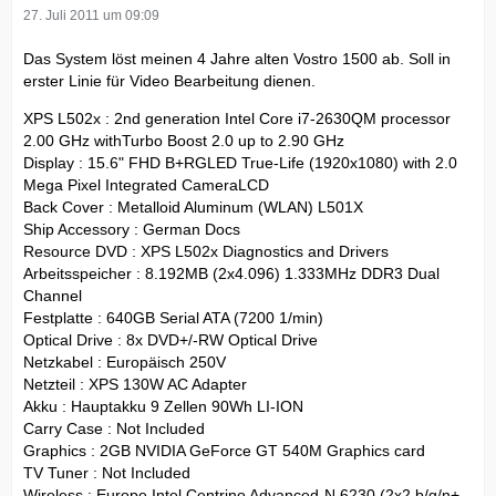
27. Juli 2011 um 09:09
Das System löst meinen 4 Jahre alten Vostro 1500 ab. Soll in
erster Linie für Video Bearbeitung dienen.
XPS L502x : 2nd generation Intel Core i7-2630QM processor
2.00 GHz withTurbo Boost 2.0 up to 2.90 GHz
Display : 15.6" FHD B+RGLED True-Life (1920x1080) with 2.0
Mega Pixel Integrated CameraLCD
Back Cover : Metalloid Aluminum (WLAN) L501X
Ship Accessory : German Docs
Resource DVD : XPS L502x Diagnostics and Drivers
Arbeitsspeicher : 8.192MB (2x4.096) 1.333MHz DDR3 Dual
Channel
Festplatte : 640GB Serial ATA (7200 1/min)
Optical Drive : 8x DVD+/-RW Optical Drive
Netzkabel : Europäisch 250V
Netzteil : XPS 130W AC Adapter
Akku : Hauptakku 9 Zellen 90Wh LI-ION
Carry Case : Not Included
Graphics : 2GB NVIDIA GeForce GT 540M Graphics card
TV Tuner : Not Included
Wireless : Europe Intel Centrino Advanced-N 6230 (2x2 b/g/n+