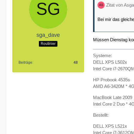
Zitat von Asga
Bei mir das gleic
sga_dave
Müssen Dienstag ko
Routinier
Systeme:
DELL XPS L502x
Beiträge
48
Intel Core i7-2670Q
HP Probook 4535s
AMD A6-3420M * 4
MacBook Late 2009
Intel Core 2 Duo *
Bestellt:
DELL XPS L521x
Intel Core i7-3612Q