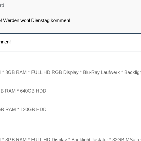
rd
he! Werden wohl Dienstag kommen!
nnen!
M * 8GB RAM * FULL HD RGB Display * Blu-Ray Laufwerk * Backligh
GB RAM * 640GB HDD
 4GB RAM * 120GB HDD
M * 8GB RAM * FULL HD Display * Backlight Tastatur * 32GB MSata