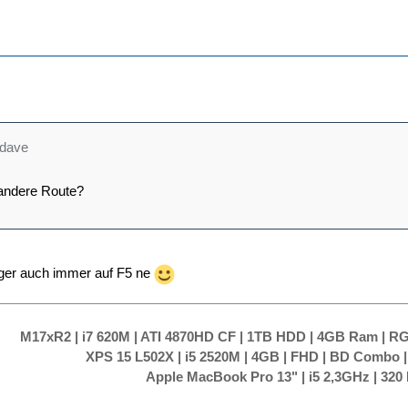
_dave
 andere Route?
nger auch immer auf F5 ne
M17xR2 | i7 620M | ATI 4870HD CF | 1TB HDD | 4GB Ram | RG
XPS 15 L502X | i5 2520M | 4GB | FHD | BD Combo |
Apple MacBook Pro 13" | i5 2,3GHz | 32