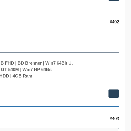
#402
B FHD | BD Brenner | Win7 64Bit U.
 GT 540M | Win7 HP 64Bit
0 HDD | 4GB Ram
#403