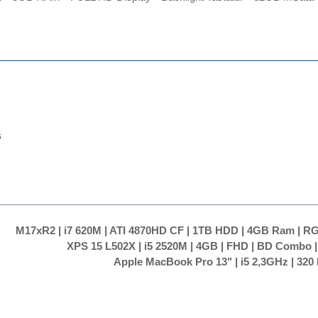
s
M17xR2 | i7 620M | ATI 4870HD CF | 1TB HDD | 4GB Ram | RG
XPS 15 L502X | i5 2520M | 4GB | FHD | BD Combo |
Apple MacBook Pro 13" | i5 2,3GHz | 32