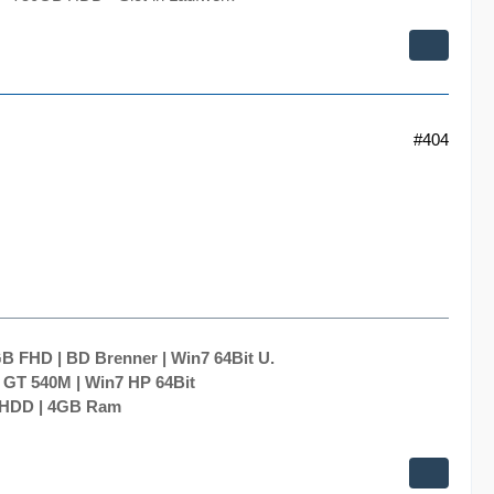
#404
B FHD | BD Brenner | Win7 64Bit U.
 GT 540M | Win7 HP 64Bit
0 HDD | 4GB Ram