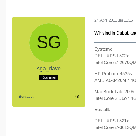
24. April 2011 um 11:16
Wir sind in Dubai, a
Systeme:
DELL XPS L502x
Intel Core i7-2670Q
sga_dave
HP Probook 4535s
Routinier
AMD A6-3420M * 4
MacBook Late 2009
Beiträge
48
Intel Core 2 Duo *
Bestellt:
DELL XPS L521x
Intel Core i7-3612Q