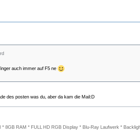
rd
finger auch immer auf F5 ne
grade des posten was du, aber da kam die Mail:D
M * 8GB RAM * FULL HD RGB Display * Blu-Ray Laufwerk * Backligh