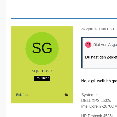
24. April 2011 um 11:21
Zitat von Asga
Du hast den Zeige
sga_dave
Routinier
Ne, eigtl. wollt ich 
Systeme:
Beiträge
48
DELL XPS L502x
Intel Core i7-2670Q
HP Probook 4535s