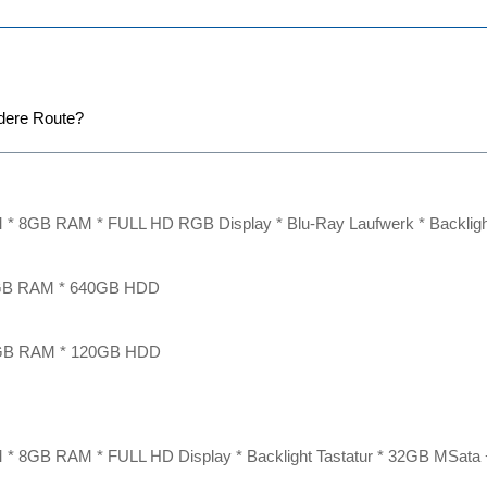
ndere Route?
M * 8GB RAM * FULL HD RGB Display * Blu-Ray Laufwerk * Backligh
GB RAM * 640GB HDD
 4GB RAM * 120GB HDD
M * 8GB RAM * FULL HD Display * Backlight Tastatur * 32GB MSata