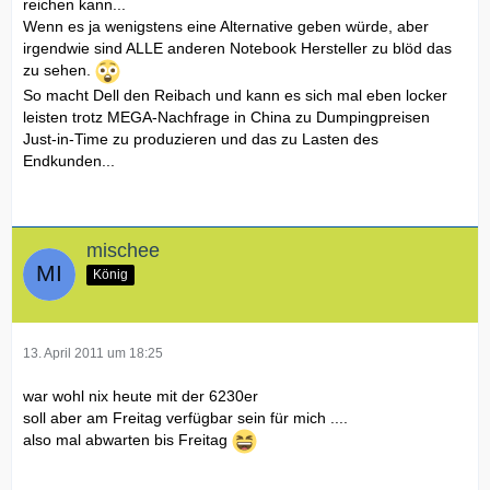
reichen kann...
8x DVD+/-RW & Blu-ray Disc™ Combo Laufwerk (lesen von
Wenn es ja wenigstens eine Alternative geben würde, aber
Blu-ray Disc™ & schreiben von CD/DVD)
irgendwie sind ALLE anderen Notebook Hersteller zu blöd das
Wireless-Netzwerkanbindung
zu sehen.
Intel® Centrino® Advanced-N 6230 (2x2 b/g/n+ Bluetooth
So macht Dell den Reibach und kann es sich mal eben locker
Combo-Karte)
leisten trotz MEGA-Nachfrage in China zu Dumpingpreisen
Kabel
Just-in-Time zu produzieren und das zu Lasten des
European 250V Power Cord
Endkunden...
Lieferdokumente
German Documentation
Gedis Bundle Reference
N02X7M06
mischee
Standard-Support
1 year Collect & Return Hardware Support included with
König
your PC
Service und Support
1 Jahr Abhol- und Reparatur-Hardware-Support mit Ihrem
13. April 2011 um 18:25
PC
Integrated Mobile Broadband
war wohl nix heute mit der 6230er
Mobiles Breitband nicht inklusive
soll aber am Freitag verfügbar sein für mich ....
Order Information
also mal abwarten bis Freitag
XPS L702x Order - Germany
Primary Battery
Lithium-Ionen-Hauptakku mit 9 Zellen und 90 Wh