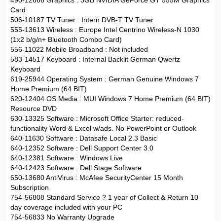
Card
506-10187 TV Tuner : Intern DVB-T TV Tuner
555-13613 Wireless : Europe Intel Centrino Wireless-N 1030
(1x2 b/g/n+ Bluetooth Combo Card)
556-11022 Mobile Broadband : Not included
583-14517 Keyboard : Internal Backlit German Qwertz
Keyboard
619-25944 Operating System : German Genuine Windows 7
Home Premium (64 BIT)
620-12404 OS Media : MUI Windows 7 Home Premium (64 BIT)
Resource DVD
630-13325 Software : Microsoft Office Starter: reduced-
functionality Word & Excel w/ads. No PowerPoint or Outlook
640-11630 Software : Datasafe Local 2.3 Basic
640-12352 Software : Dell Support Center 3.0
640-12381 Software : Windows Live
640-12423 Software : Dell Stage Software
650-13680 AntiVirus : McAfee SecurityCenter 15 Month
Subscription
754-56808 Standard Service ? 1 year of Collect & Return 10
day coverage included with your PC
754-56833 No Warranty Upgrade