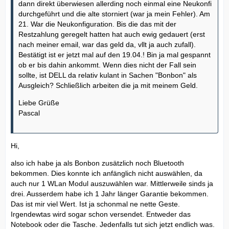
dann direkt überwiesen allerding noch einmal eine Neukonfi
durchgeführt und die alte storniert (war ja mein Fehler). Am
21. War die Neukonfiguration. Bis die das mit der
Restzahlung geregelt hatten hat auch ewig gedauert (erst
nach meiner email, war das geld da, vllt ja auch zufall).
Bestätigt ist er jetzt mal auf den 19.04.! Bin ja mal gespannt
ob er bis dahin ankommt. Wenn dies nicht der Fall sein
sollte, ist DELL da relativ kulant in Sachen "Bonbon" als
Ausgleich? Schließlich arbeiten die ja mit meinem Geld.
Liebe Grüße
Pascal
Hi,
also ich habe ja als Bonbon zusätzlich noch Bluetooth
bekommen. Dies konnte ich anfänglich nicht auswählen, da
auch nur 1 WLan Modul auszuwählen war. Mittlerweile sinds ja
drei. Ausserdem habe ich 1 Jahr länger Garantie bekommen.
Das ist mir viel Wert. Ist ja schonmal ne nette Geste.
Irgendewtas wird sogar schon versendet. Entweder das
Notebook oder die Tasche. Jedenfalls tut sich jetzt endlich was.