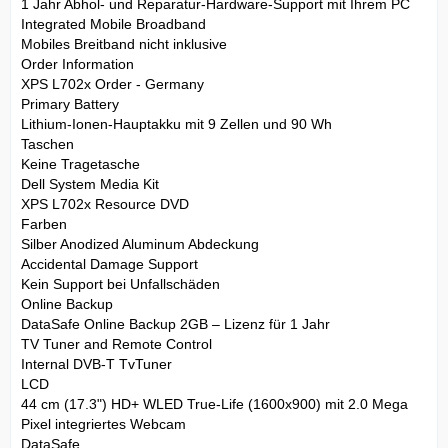
1 Jahr Abhol- und Reparatur-Hardware-Support mit Ihrem PC
Integrated Mobile Broadband
Mobiles Breitband nicht inklusive
Order Information
XPS L702x Order - Germany
Primary Battery
Lithium-Ionen-Hauptakku mit 9 Zellen und 90 Wh
Taschen
Keine Tragetasche
Dell System Media Kit
XPS L702x Resource DVD
Farben
Silber Anodized Aluminum Abdeckung
Accidental Damage Support
Kein Support bei Unfallschäden
Online Backup
DataSafe Online Backup 2GB – Lizenz für 1 Jahr
TV Tuner and Remote Control
Internal DVB-T TvTuner
LCD
44 cm (17.3") HD+ WLED True-Life (1600x900) mit 2.0 Mega
Pixel integriertes Webcam
DataSafe