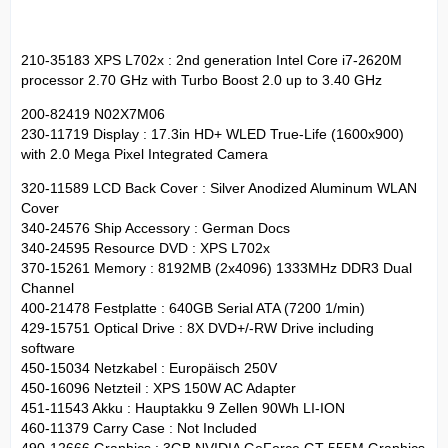
210-35183 XPS L702x : 2nd generation Intel Core i7-2620M
processor 2.70 GHz with Turbo Boost 2.0 up to 3.40 GHz
200-82419 N02X7M06
230-11719 Display : 17.3in HD+ WLED True-Life (1600x900)
with 2.0 Mega Pixel Integrated Camera
320-11589 LCD Back Cover : Silver Anodized Aluminum WLAN
Cover
340-24576 Ship Accessory : German Docs
340-24595 Resource DVD : XPS L702x
370-15261 Memory : 8192MB (2x4096) 1333MHz DDR3 Dual
Channel
400-21478 Festplatte : 640GB Serial ATA (7200 1/min)
429-15751 Optical Drive : 8X DVD+/-RW Drive including
software
450-15034 Netzkabel : Europäisch 250V
450-16096 Netzteil : XPS 150W AC Adapter
451-11543 Akku : Hauptakku 9 Zellen 90Wh LI-ION
460-11379 Carry Case : Not Included
490-12666 Graphics : 3GB NVIDIA GeForce GT 555M Graphics