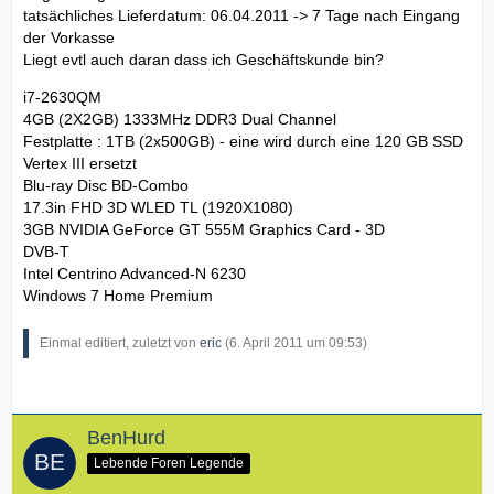
tatsächliches Lieferdatum: 06.04.2011 -> 7 Tage nach Eingang
der Vorkasse
Liegt evtl auch daran dass ich Geschäftskunde bin?
i7-2630QM
4GB (2X2GB) 1333MHz DDR3 Dual Channel
Festplatte : 1TB (2x500GB) - eine wird durch eine 120 GB SSD
Vertex III ersetzt
Blu-ray Disc BD-Combo
17.3in FHD 3D WLED TL (1920X1080)
3GB NVIDIA GeForce GT 555M Graphics Card - 3D
DVB-T
Intel Centrino Advanced-N 6230
Windows 7 Home Premium
Einmal editiert, zuletzt von
eric
(
6. April 2011 um 09:53
)
BenHurd
Lebende Foren Legende