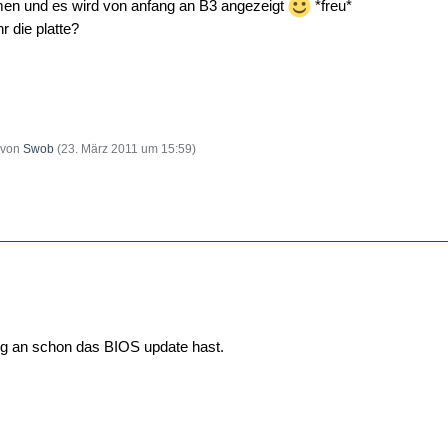
en und es wird von anfang an B3 angezeigt
*freu*
hr die platte?
t von
Swob
(
23. März 2011 um 15:59
)
ng an schon das BIOS update hast.