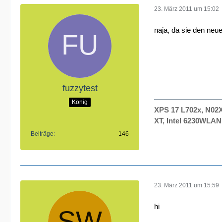
23. März 2011 um 15:02
naja, da sie den neu
fuzzytest
König
XPS 17 L702x, N02
XT, Intel 6230WLA
Beiträge
146
23. März 2011 um 15:59
hi