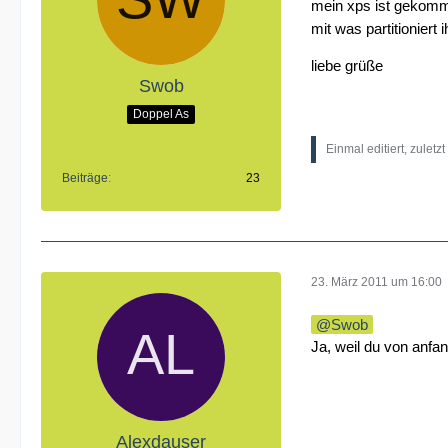
mein xps ist gekomm
mit was partitioniert i
liebe grüße
Swob
Doppel As
Einmal editiert, zuletz
Beiträge
23
23. März 2011 um 16:00
Swob
Ja, weil du von anfa
Alexdauser