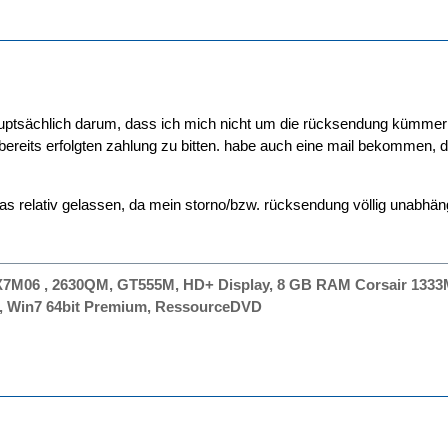
auptsächlich darum, dass ich mich nicht um die rücksendung kümmer
bereits erfolgten zahlung zu bitten. habe auch eine mail bekommen, 
as relativ gelassen, da mein storno/bzw. rücksendung völlig unabhängi
X7M06 , 2630QM, GT555M, HD+ Display, 8 GB RAM Corsair 133
N, Win7 64bit Premium, RessourceDVD