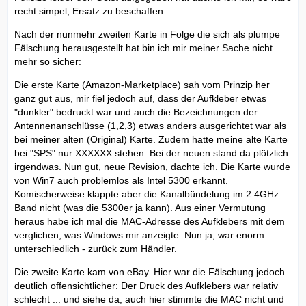
recht simpel, Ersatz zu beschaffen...
Nach der nunmehr zweiten Karte in Folge die sich als plumpe
Fälschung herausgestellt hat bin ich mir meiner Sache nicht
mehr so sicher:
Die erste Karte (Amazon-Marketplace) sah vom Prinzip her
ganz gut aus, mir fiel jedoch auf, dass der Aufkleber etwas
"dunkler" bedruckt war und auch die Bezeichnungen der
Antennenanschlüsse (1,2,3) etwas anders ausgerichtet war als
bei meiner alten (Original) Karte. Zudem hatte meine alte Karte
bei "SPS" nur XXXXXX stehen. Bei der neuen stand da plötzlich
irgendwas. Nun gut, neue Revision, dachte ich. Die Karte wurde
von Win7 auch problemlos als Intel 5300 erkannt.
Komischerweise klappte aber die Kanalbündelung im 2.4GHz
Band nicht (was die 5300er ja kann). Aus einer Vermutung
heraus habe ich mal die MAC-Adresse des Aufklebers mit dem
verglichen, was Windows mir anzeigte. Nun ja, war enorm
unterschiedlich - zurück zum Händler.
Die zweite Karte kam von eBay. Hier war die Fälschung jedoch
deutlich offensichtlicher: Der Druck des Aufklebers war relativ
schlecht ... und siehe da, auch hier stimmte die MAC nicht und