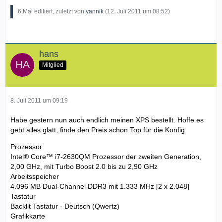
Koeln, Germany 08.07.2011 16:13 Paketdaten von
6 Mal editiert, zuletzt von
yannik
(
12. Juli 2011 um 08:52
)
Zollabfertigung verarb Wartet auf Abfertigung.
Shanghai, China 08.07.2011 20:24 Export Scan
China 09.07.2011 05:27 Auftrag verarbeitet: Für UPS bereit
hans
Mitglied
8. Juli 2011 um 09:19
Habe gestern nun auch endlich meinen XPS bestellt. Hoffe es
geht alles glatt, finde den Preis schon Top für die Konfig.
Prozessor
Intel® Core™ i7-2630QM Prozessor der zweiten Generation,
2,00 GHz, mit Turbo Boost 2.0 bis zu 2,90 GHz
Arbeitsspeicher
4.096 MB Dual-Channel DDR3 mit 1.333 MHz [2 x 2.048]
Tastatur
Backlit Tastatur - Deutsch (Qwertz)
Grafikkarte