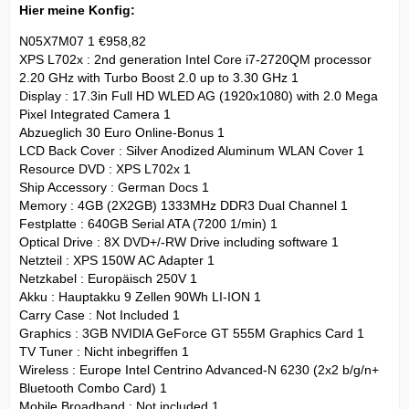
Hier meine Konfig:
N05X7M07 1 €958,82
XPS L702x : 2nd generation Intel Core i7-2720QM processor
2.20 GHz with Turbo Boost 2.0 up to 3.30 GHz 1
Display : 17.3in Full HD WLED AG (1920x1080) with 2.0 Mega
Pixel Integrated Camera 1
Abzueglich 30 Euro Online-Bonus 1
LCD Back Cover : Silver Anodized Aluminum WLAN Cover 1
Resource DVD : XPS L702x 1
Ship Accessory : German Docs 1
Memory : 4GB (2X2GB) 1333MHz DDR3 Dual Channel 1
Festplatte : 640GB Serial ATA (7200 1/min) 1
Optical Drive : 8X DVD+/-RW Drive including software 1
Netzteil : XPS 150W AC Adapter 1
Netzkabel : Europäisch 250V 1
Akku : Hauptakku 9 Zellen 90Wh LI-ION 1
Carry Case : Not Included 1
Graphics : 3GB NVIDIA GeForce GT 555M Graphics Card 1
TV Tuner : Nicht inbegriffen 1
Wireless : Europe Intel Centrino Advanced-N 6230 (2x2 b/g/n+
Bluetooth Combo Card) 1
Mobile Broadband : Not included 1