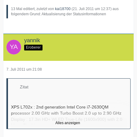
13 Mal editiert, zuletzt von
kai18700
(
21. Juli 2011 um 12:37
) aus
folgendem Grund: Aktualisierung der Statusinformationen
yannik
Eroberer
7. Juli 2011 um 21:08
Zitat
XPS L702x : 2nd generation Intel Core i7-2630QM
processor 2.00 GHz with Turbo Boost 2.0 up to 2.90 GHz
Display : 17.3in HD+ WLED True-Life (1600x900) with 2.0
Alles anzeigen
Mega Pixel Integrated Camera
Memory : 4GB (2X2GB) 1333MHz DDR3 Dual Channel