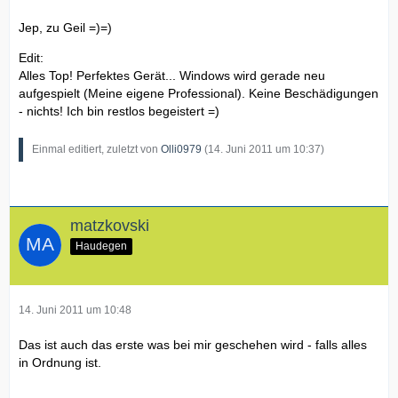
Jep, zu Geil =)=)
Edit:
Alles Top! Perfektes Gerät... Windows wird gerade neu
aufgespielt (Meine eigene Professional). Keine Beschädigungen
- nichts! Ich bin restlos begeistert =)
Einmal editiert, zuletzt von
Olli0979
(
14. Juni 2011 um 10:37
)
matzkovski
Haudegen
14. Juni 2011 um 10:48
Das ist auch das erste was bei mir geschehen wird - falls alles
in Ordnung ist.