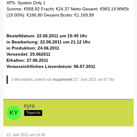
XPS- System Only 1
Summe: €958,82 Fracht: €24,37 Netto Gesamt: €983,19 MWSt
(19.00%): €186,80 Gesamt Brutto: €1.169,99
Bestelldatum: 22.06.2011 um 15:45 Uhr
in Bearbeitung: 22.06.2011 um 21.12 Uhr
in Produktion:
24.06.2011
Versendet:
25.062011
Erhalten:
27.06.2011
Voraussichtliches Lieverdatum: 06.07.2011
2 Mal editiert, zuletzt von
wupperwelt
(
27. Juni 2011 um 07:36
)
kyra
Tripel As
22. Juni 2011 um 16:46