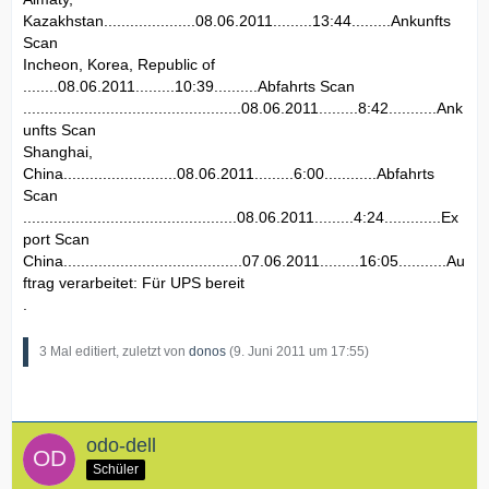
Kazakhstan.....................08.06.2011.........13:44.........Ankunfts
Scan
Incheon, Korea, Republic of
........08.06.2011.........10:39..........Abfahrts Scan
..................................................08.06.2011.........8:42...........Ank
unfts Scan
Shanghai,
China..........................08.06.2011.........6:00............Abfahrts
Scan
.................................................08.06.2011.........4:24.............Ex
port Scan
China.........................................07.06.2011.........16:05...........Au
ftrag verarbeitet: Für UPS bereit
.
3 Mal editiert, zuletzt von
donos
(
9. Juni 2011 um 17:55
)
odo-dell
Schüler