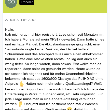
Eroberer
27. Mai 2011 um 20:59
Hallo,
hab mich grad mal hier registriert. Lese schon seit Monaten mit.
Ich habe 2 Monate auf mein XPS17 gewartet. Dann hatte ich es
und es hatte Mängel. Die Akkustandsanzeige ging nicht, eine
Sensortaste zeigte keine Reaktion, der Deckel hatte 2
Schrammen und das Touchpad muss auch einen abbekommen
haben. Hatte eine Macke oben rechts und lag dort auch ein
wenig tiefer. So lange warten, dann sowas. Erst wollte man es
reparieren, dann sollte es getauscht werden. Heute wurde es
schlussendlich abgeholt und für meine Unannehmlichkeiten
bekomme ich statt des 1600x900 Displays das FullHD AG ohne
Aufpreis
Hatten noch mehr solche Qualitätsmängel? Weiß
bei euch der Support auch nie wirklich bescheit? Ich finde ja die
Unterteilung in Verkauf, Kundendienst, etc. sehr ungünstig. Für
jede Frage muss man in eine andere Abteilung verbunden
werden
Und jetzt darf ich bestimmt noch mal 2 Wochen
mindestens auf das neue Gerät warten
Hattet ihr auch