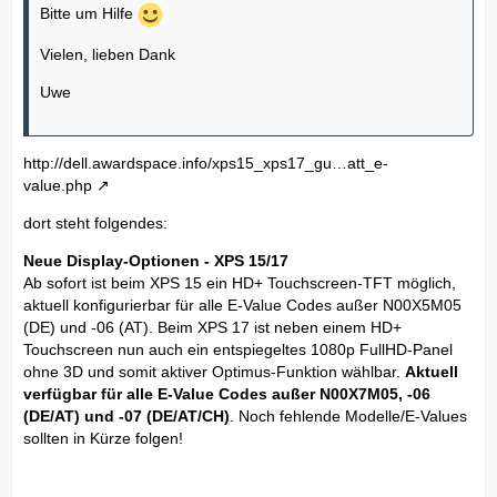
Bitte um Hilfe
Vielen, lieben Dank
Uwe
http://dell.awardspace.info/xps15_xps17_gu…att_e-
value.php
dort steht folgendes:
Neue Display-Optionen - XPS 15/17
Ab sofort ist beim XPS 15 ein HD+ Touchscreen-TFT möglich,
aktuell konfigurierbar für alle E-Value Codes außer N00X5M05
(DE) und -06 (AT). Beim XPS 17 ist neben einem HD+
Touchscreen nun auch ein entspiegeltes 1080p FullHD-Panel
ohne 3D und somit aktiver Optimus-Funktion wählbar.
Aktuell
verfügbar für alle E-Value Codes außer N00X7M05, -06
(DE/AT) und -07 (DE/AT/CH)
. Noch fehlende Modelle/E-Values
sollten in Kürze folgen!