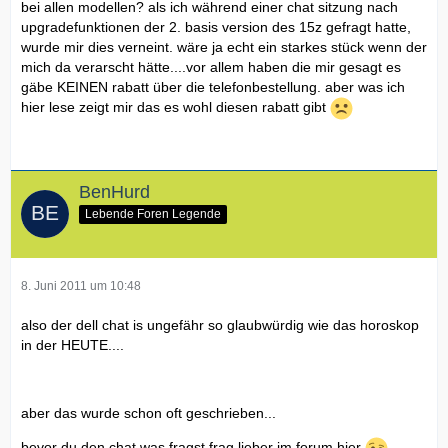
bei allen modellen? als ich während einer chat sitzung nach
upgradefunktionen der 2. basis version des 15z gefragt hatte,
wurde mir dies verneint. wäre ja echt ein starkes stück wenn der
mich da verarscht hätte....vor allem haben die mir gesagt es
gäbe KEINEN rabatt über die telefonbestellung. aber was ich
hier lese zeigt mir das es wohl diesen rabatt gibt
BenHurd
Lebende Foren Legende
8. Juni 2011 um 10:48
also der dell chat is ungefähr so glaubwürdig wie das horoskop
in der HEUTE....
aber das wurde schon oft geschrieben...
bevor du den chat was fragst frag lieber im forum hier