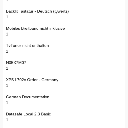
Backlit Tastatur - Deutsch (Qwertz)
1
Mobiles Breitband nicht inklusive
1
TvTuner nicht enthalten
1
N05X7M07
1
XPS L702x Order - Germany
1
German Documentation
1
Datasafe Local 2.3 Basic
1