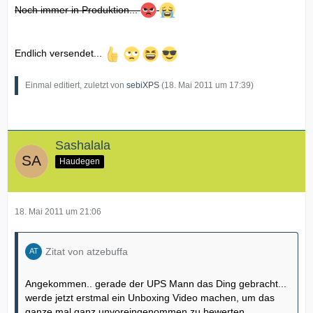
Noch immer in Produktion...
Endlich versendet...
Einmal editiert, zuletzt von
sebiXPS
(
18. Mai 2011 um 17:39
)
Sashalala
Haudegen
18. Mai 2011 um 21:06
Zitat von atzebuffa
Angekommen.. gerade der UPS Mann das Ding gebracht...
werde jetzt erstmal ein Unboxing Video machen, um das
ganze mal ganz unvoreingenommen zu bewerten...