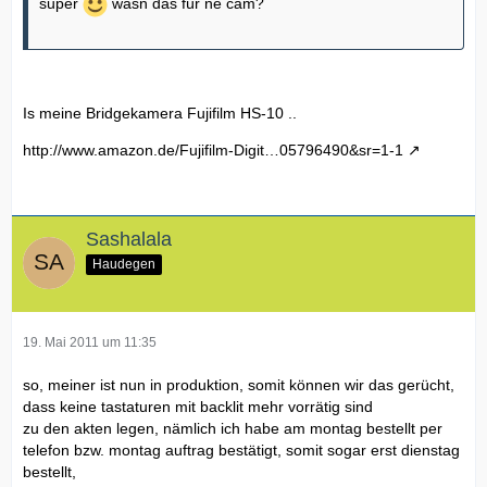
super
wasn das für ne cam?
Is meine Bridgekamera Fujifilm HS-10 ..
http://www.amazon.de/Fujifilm-Digit…05796490&sr=1-1
Sashalala
Haudegen
19. Mai 2011 um 11:35
so, meiner ist nun in produktion, somit können wir das gerücht,
dass keine tastaturen mit backlit mehr vorrätig sind
zu den akten legen, nämlich ich habe am montag bestellt per
telefon bzw. montag auftrag bestätigt, somit sogar erst dienstag
bestellt,