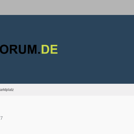
arktplatz
27