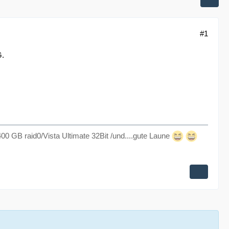
#1
G.
00 GB raid0/Vista Ultimate 32Bit /und....gute Laune