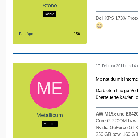
Stone
König
Dell XPS 1730/ Proze
Beiträge
158
17. Februar 2011 um 14:
Meinst du mit Intern
Da bieten findige Ve
überteuerte kaufen, 
AW M15x
und
E642
Metallicum
Core i7-720QM bzw.
Meister
Nvidia GeForce GT
250 GB bzw. 160 G