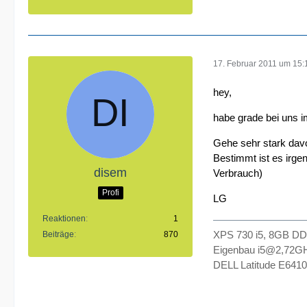
17. Februar 2011 um 15:
hey,
habe grade bei uns 
Gehe sehr stark davo
Bestimmt ist es irge
disem
Verbrauch)
Profi
LG
Reaktionen
1
XPS 730 i5, 8GB DD
Beiträge
870
Eigenbau i5@2,72G
DELL Latitude E641