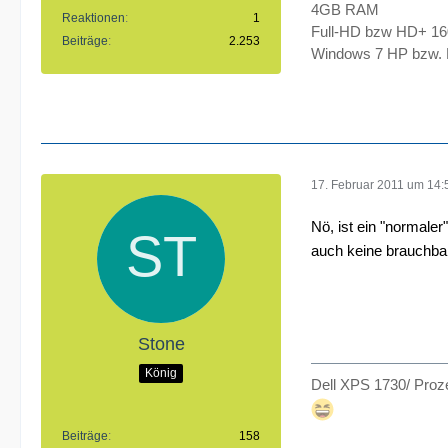
4GB RAM
Reaktionen
1
Full-HD bzw HD+ 1
Beiträge
2.253
Windows 7 HP bzw. P
17. Februar 2011 um 14:
Nö, ist ein "normale
auch keine brauchbar
Stone
König
Dell XPS 1730/ Proze
Beiträge
158