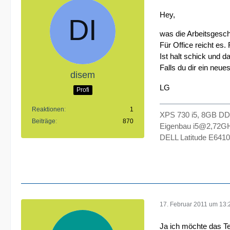
Hey,
was die Arbeitsgesch
Für Office reicht es
Ist halt schick und 
Falls du dir ein neue
disem
LG
Profi
Reaktionen
1
XPS 730 i5, 8GB DD
Beiträge
870
Eigenbau i5@2,72G
DELL Latitude E641
17. Februar 2011 um 13:
Ja ich möchte das Tei