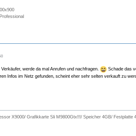
600x900
rofessional
50
r" Verkäufer, werde da mal Anrufen und nachfragen.
Schade das von
en Infos im Netz gefunden, scheint eher sehr selten verkauft zu we
ssor X9000/ Grafikkarte Sli M9800Gtx!!!/ Speicher 4GB/ Festplatte 4