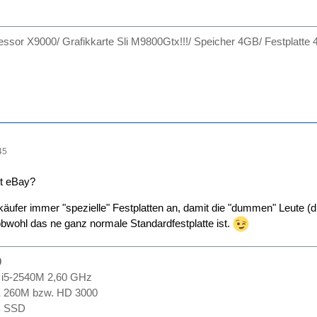
ssor X9000/ Grafikkarte Sli M9800Gtx!!!/ Speicher 4GB/ Festplatte 4
45
et eBay?
rkäufer immer "spezielle" Festplatten an, damit die "dummen" Leute (d
obwohl das ne ganz normale Standardfestplatte ist.
0
 i5-2540M 2,60 GHz
X 260M bzw. HD 3000
B SSD