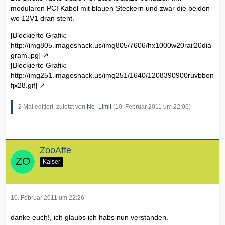
modularen PCI Kabel mit blauen Steckern und zwar die beiden
wo 12V1 dran steht.
[Blockierte Grafik:
http://img805.imageshack.us/img805/7606/hx1000w20rail20dia
gram.jpg]
[Blockierte Grafik:
http://img251.imageshack.us/img251/1640/1208390900ruvbbon
fjx28.gif]
2 Mal editiert, zuletzt von
No_Limit
(
10. Februar 2011 um 22:06
)
ZooAffe
Kaiser
10. Februar 2011 um 22:26
danke euch!, ich glaubs ich habs nun verstanden.