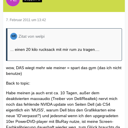
7. Februar 2011 um 13:42
Zitat von welpi
... einen 20 kilo rucksack mit mir rum zu tragen....
wow, DAS wiegt mehr wie meiner = spart das gym (das ich nicht
benutze)
Back to topic:
Habe meinen ja auch erst ca. 10 Tagen, außer dem
deaktivierten maxxaudio (Treiber von Dell/Realtek) nervt mich
noch das fehlende NVIDA update von Seiten Dell (ab CS4
eigentlich ein 'MUSS', warum Dell blos den Grafikkarten eine
neue 'ID'verpasst?) und jedesmal wenn ich den upgegradeten
10er PowerDVD-player mit BluRay nutze, ist meine Screen-
Farbkalibrierung dauerhaft wieder weg, zum Glück brauchts da