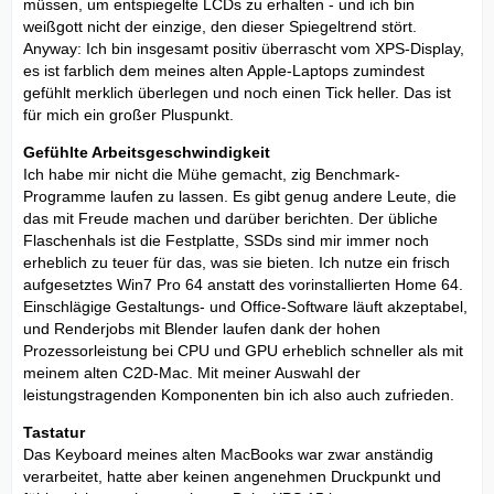
müssen, um entspiegelte LCDs zu erhalten - und ich bin
weißgott nicht der einzige, den dieser Spiegeltrend stört.
Anyway: Ich bin insgesamt positiv überrascht vom XPS-Display,
es ist farblich dem meines alten Apple-Laptops zumindest
gefühlt merklich überlegen und noch einen Tick heller. Das ist
für mich ein großer Pluspunkt.
Gefühlte Arbeitsgeschwindigkeit
Ich habe mir nicht die Mühe gemacht, zig Benchmark-
Programme laufen zu lassen. Es gibt genug andere Leute, die
das mit Freude machen und darüber berichten. Der übliche
Flaschenhals ist die Festplatte, SSDs sind mir immer noch
erheblich zu teuer für das, was sie bieten. Ich nutze ein frisch
aufgesetztes Win7 Pro 64 anstatt des vorinstallierten Home 64.
Einschlägige Gestaltungs- und Office-Software läuft akzeptabel,
und Renderjobs mit Blender laufen dank der hohen
Prozessorleistung bei CPU und GPU erheblich schneller als mit
meinem alten C2D-Mac. Mit meiner Auswahl der
leistungstragenden Komponenten bin ich also auch zufrieden.
Tastatur
Das Keyboard meines alten MacBooks war zwar anständig
verarbeitet, hatte aber keinen angenehmen Druckpunkt und