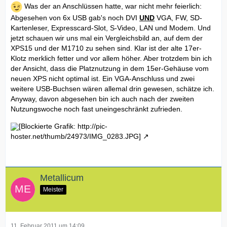
Was der an Anschlüssen hatte, war nicht mehr feierlich:
Abgesehen von 6x USB gab's noch DVI
UND
VGA, FW, SD-
Kartenleser, Expresscard-Slot, S-Video, LAN und Modem. Und
jetzt schauen wir uns mal ein Vergleichsbild an, auf dem der
XPS15 und der M1710 zu sehen sind. Klar ist der alte 17er-
Klotz merklich fetter und vor allem höher. Aber trotzdem bin ich
der Ansicht, dass die Platznutzung in dem 15er-Gehäuse vom
neuen XPS nicht optimal ist. Ein VGA-Anschluss und zwei
weitere USB-Buchsen wären allemal drin gewesen, schätze ich.
Anyway, davon abgesehen bin ich auch nach der zweiten
Nutzungswoche noch fast uneingeschränkt zufrieden.
[Blockierte Grafik: http://pic-
hoster.net/thumb/24973/IMG_0283.JPG]
Metallicum
Meister
11. Februar 2011 um 14:09