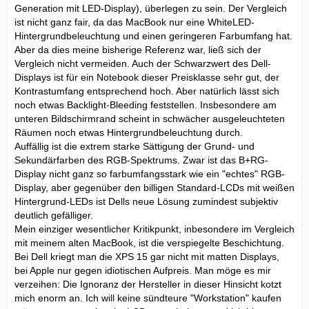
Generation mit LED-Display), überlegen zu sein. Der Vergleich
ist nicht ganz fair, da das MacBook nur eine WhiteLED-
Hintergrundbeleuchtung und einen geringeren Farbumfang hat.
Aber da dies meine bisherige Referenz war, ließ sich der
Vergleich nicht vermeiden. Auch der Schwarzwert des Dell-
Displays ist für ein Notebook dieser Preisklasse sehr gut, der
Kontrastumfang entsprechend hoch. Aber natürlich lässt sich
noch etwas Backlight-Bleeding feststellen. Insbesondere am
unteren Bildschirmrand scheint in schwächer ausgeleuchteten
Räumen noch etwas Hintergrundbeleuchtung durch.
Auffällig ist die extrem starke Sättigung der Grund- und
Sekundärfarben des RGB-Spektrums. Zwar ist das B+RG-
Display nicht ganz so farbumfangsstark wie ein "echtes" RGB-
Display, aber gegenüber den billigen Standard-LCDs mit weißen
Hintergrund-LEDs ist Dells neue Lösung zumindest subjektiv
deutlich gefälliger.
Mein einziger wesentlicher Kritikpunkt, inbesondere im Vergleich
mit meinem alten MacBook, ist die verspiegelte Beschichtung.
Bei Dell kriegt man die XPS 15 gar nicht mit matten Displays,
bei Apple nur gegen idiotischen Aufpreis. Man möge es mir
verzeihen: Die Ignoranz der Hersteller in dieser Hinsicht kotzt
mich enorm an. Ich will keine sündteure "Workstation" kaufen