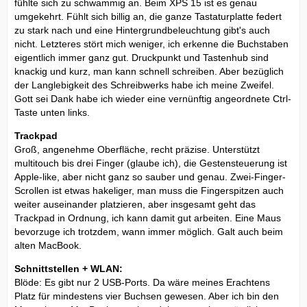
fühlte sich zu schwammig an. Beim XPS 15 ist es genau
umgekehrt. Fühlt sich billig an, die ganze Tastaturplatte federt
zu stark nach und eine Hintergrundbeleuchtung gibt's auch
nicht. Letzteres stört mich weniger, ich erkenne die Buchstaben
eigentlich immer ganz gut. Druckpunkt und Tastenhub sind
knackig und kurz, man kann schnell schreiben. Aber bezüglich
der Langlebigkeit des Schreibwerks habe ich meine Zweifel.
Gott sei Dank habe ich wieder eine vernünftig angeordnete Ctrl-
Taste unten links.
Trackpad
Groß, angenehme Oberfläche, recht präzise. Unterstützt
multitouch bis drei Finger (glaube ich), die Gestensteuerung ist
Apple-like, aber nicht ganz so sauber und genau. Zwei-Finger-
Scrollen ist etwas hakeliger, man muss die Fingerspitzen auch
weiter auseinander platzieren, aber insgesamt geht das
Trackpad in Ordnung, ich kann damit gut arbeiten. Eine Maus
bevorzuge ich trotzdem, wann immer möglich. Galt auch beim
alten MacBook.
Schnittstellen + WLAN:
Blöde: Es gibt nur 2 USB-Ports. Da wäre meines Erachtens
Platz für mindestens vier Buchsen gewesen. Aber ich bin den