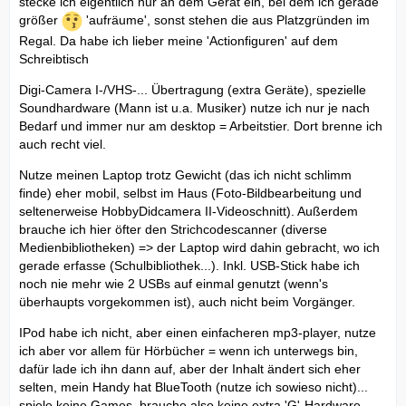
stecke ich eigentlich nur an dem Gerät ein, bei dem ich gerade
größer
'aufräume', sonst stehen die aus Platzgründen im
Regal. Da habe ich lieber meine 'Actionfiguren' auf dem
Schreibtisch
Digi-Camera I-/VHS-... Übertragung (extra Geräte), spezielle
Soundhardware (Mann ist u.a. Musiker) nutze ich nur je nach
Bedarf und immer nur am desktop = Arbeitstier. Dort brenne ich
auch recht viel.
Nutze meinen Laptop trotz Gewicht (das ich nicht schlimm
finde) eher mobil, selbst im Haus (Foto-Bildbearbeitung und
seltenerweise HobbyDidcamera II-Videoschnitt). Außerdem
brauche ich hier öfter den Strichcodescanner (diverse
Medienbibliotheken) => der Laptop wird dahin gebracht, wo ich
gerade erfasse (Schulbibliothek...). Inkl. USB-Stick habe ich
noch nie mehr wie 2 USBs auf einmal genutzt (wenn's
überhaupts vorgekommen ist), auch nicht beim Vorgänger.
IPod habe ich nicht, aber einen einfacheren mp3-player, nutze
ich aber vor allem für Hörbücher = wenn ich unterwegs bin,
dafür lade ich ihn dann auf, aber der Inhalt ändert sich eher
selten, mein Handy hat BlueTooth (nutze ich sowieso nicht)...
spiele keine Games, brauche also keine extra 'G'-Hardware