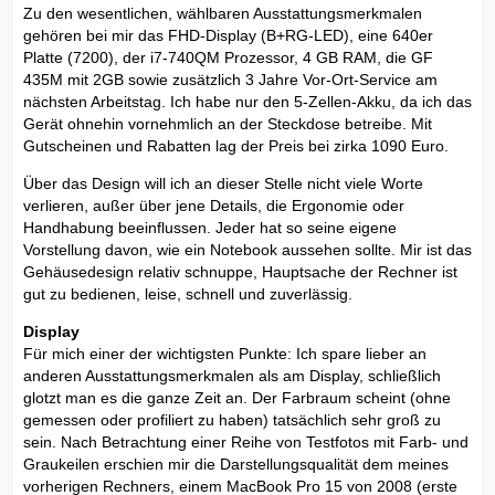
Zu den wesentlichen, wählbaren Ausstattungsmerkmalen
gehören bei mir das FHD-Display (B+RG-LED), eine 640er
Platte (7200), der i7-740QM Prozessor, 4 GB RAM, die GF
435M mit 2GB sowie zusätzlich 3 Jahre Vor-Ort-Service am
nächsten Arbeitstag. Ich habe nur den 5-Zellen-Akku, da ich das
Gerät ohnehin vornehmlich an der Steckdose betreibe. Mit
Gutscheinen und Rabatten lag der Preis bei zirka 1090 Euro.
Über das Design will ich an dieser Stelle nicht viele Worte
verlieren, außer über jene Details, die Ergonomie oder
Handhabung beeinflussen. Jeder hat so seine eigene
Vorstellung davon, wie ein Notebook aussehen sollte. Mir ist das
Gehäusedesign relativ schnuppe, Hauptsache der Rechner ist
gut zu bedienen, leise, schnell und zuverlässig.
Display
Für mich einer der wichtigsten Punkte: Ich spare lieber an
anderen Ausstattungsmerkmalen als am Display, schließlich
glotzt man es die ganze Zeit an. Der Farbraum scheint (ohne
gemessen oder profiliert zu haben) tatsächlich sehr groß zu
sein. Nach Betrachtung einer Reihe von Testfotos mit Farb- und
Graukeilen erschien mir die Darstellungsqualität dem meines
vorherigen Rechners, einem MacBook Pro 15 von 2008 (erste