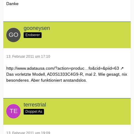
Danke
gooneysen
Eroberer
13. Februar 2011 um 17:10
http://www.adatausa.com/?action=produc…fo&cid=&piid=63
Das vorletzte Modell, AD3S1333C4G9-R, mal 2. Wie gesagt, nix
besonderes. Aber funktioniert anstandslos.
terrestrial
Doppel As
13. Februar 2011 um 19:09