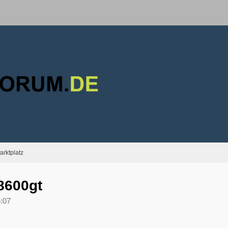
arktplatz
8600gt
:07