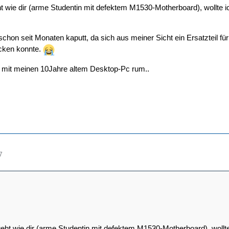
ht wie dir (arme Studentin mit defektem M1530-Motherboard), wollte
 schon seit Monaten kaputt, da sich aus meiner Sicht ein Ersatzteil fü
cken konnte.
 mit meinen 10Jahre altem Desktop-Pc rum..
7
geht wie dir (arme Studentin mit defektem M1530-Motherboard), wollt