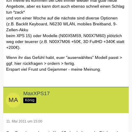
Ich meine es kommen bei Dell immer wieder mal gute neue
Angebote, aber es kann dort auch ebenso schnell einen Schlag
tun *zack*
und von einer Woche auf die nächste sind diverse Optionen
(z.B. Backlit Keyboard, N6230 WLAN, mobiles Breitband, 9-
Zellen-Akku
beim XPS 15) oder Modelle (N00X5M59, N00X7M60) plötzlich
weg oder teuerer (z.B. N00X7M06 +50€, 3D FullHD +340€ statt
+200€).
Wenn ihr das Gefühl habt, euer "auserwähltes" Modell passt >
ggf. hier rückfragen > ordern > fertig.
Erspart viel Frust und Gejammer - meine Meinung.
MaxXPS17
König
11. Mai 2011 um 15:00