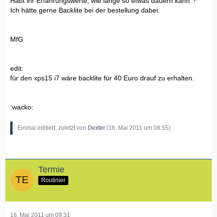
Habt ihr Erfahrungswerte, wie lange so etwas dauern kann`?
Ich hätte gerne Backlite bei der bestellung dabei.
MfG
edit:
für den xps15 i7 wäre backlite für 40 Euro drauf zu erhalten.
:wacko:
Einmal editiert, zuletzt von
Dexter
(
16. Mai 2011 um 08:55
)
Termie
Routinier
16. Mai 2011 um 09:31