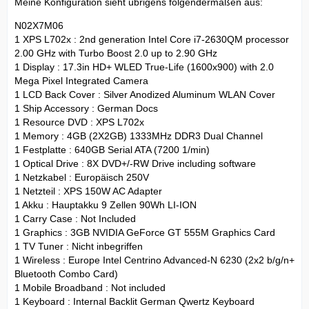
Meine Konfiguration sieht übrigens folgendermaßen aus:
N02X7M06
1 XPS L702x : 2nd generation Intel Core i7-2630QM processor
2.00 GHz with Turbo Boost 2.0 up to 2.90 GHz
1 Display : 17.3in HD+ WLED True-Life (1600x900) with 2.0
Mega Pixel Integrated Camera
1 LCD Back Cover : Silver Anodized Aluminum WLAN Cover
1 Ship Accessory : German Docs
1 Resource DVD : XPS L702x
1 Memory : 4GB (2X2GB) 1333MHz DDR3 Dual Channel
1 Festplatte : 640GB Serial ATA (7200 1/min)
1 Optical Drive : 8X DVD+/-RW Drive including software
1 Netzkabel : Europäisch 250V
1 Netzteil : XPS 150W AC Adapter
1 Akku : Hauptakku 9 Zellen 90Wh LI-ION
1 Carry Case : Not Included
1 Graphics : 3GB NVIDIA GeForce GT 555M Graphics Card
1 TV Tuner : Nicht inbegriffen
1 Wireless : Europe Intel Centrino Advanced-N 6230 (2x2 b/g/n+
Bluetooth Combo Card)
1 Mobile Broadband : Not included
1 Keyboard : Internal Backlit German Qwertz Keyboard