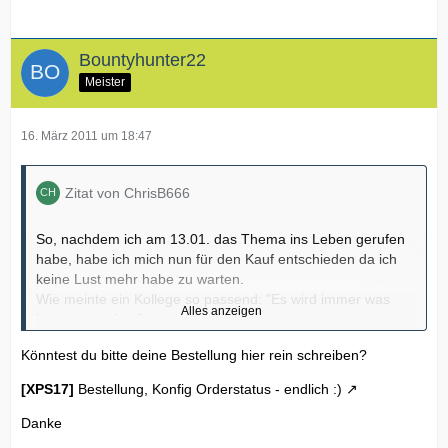
Bountyhunter22
Meister
16. März 2011 um 18:47
Zitat von ChrisB666
So, nachdem ich am 13.01. das Thema ins Leben gerufen
habe, habe ich mich nun für den Kauf entschieden da ich
keine Lust mehr habe zu warten.
Wie meinte ein Kollege so passend: "Es wird immer was
Alles anzeigen
besseres geben".
Könntest du bitte deine Bestellung hier rein schreiben?
MfG
Christian
[XPS17]
Bestellung, Konfig Orderstatus - endlich :)
Danke
Stück -> Beschreibung