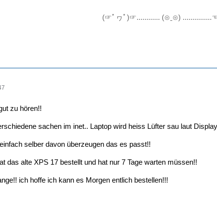
(☞ﾟヮﾟ)☞............ (⊙ˍ⊙) ............
47
ut zu hören!!
rschiedene sachen im inet.. Laptop wird heiss Lüfter sau laut Display s
einfach selber davon überzeugen das es passt!!
at das alte XPS 17 bestellt und hat nur 7 Tage warten müssen!!
nge!! ich hoffe ich kann es Morgen entlich bestellen!!!