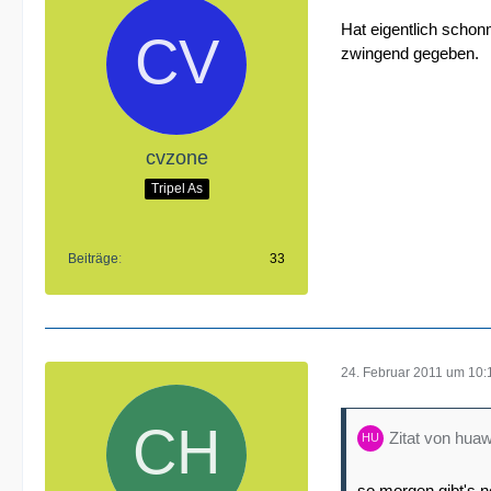
Hat eigentlich scho
zwingend gegeben.
cvzone
Tripel As
Beiträge
33
24. Februar 2011 um 10:
Zitat von hua
so morgen gibt's n