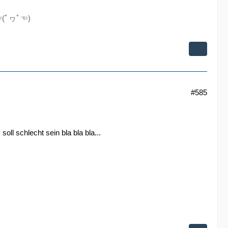
...☜(ﾟヮﾟ☜)
#585
oll schlecht sein bla bla bla...