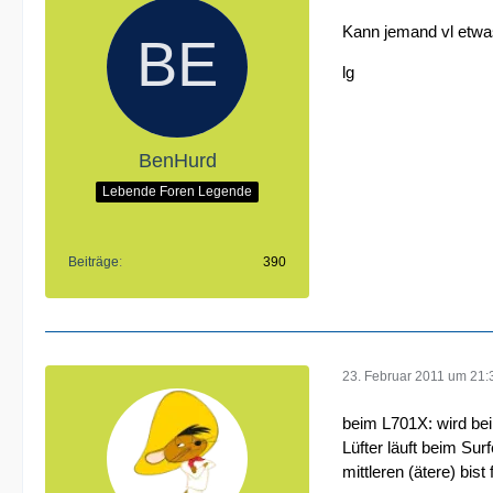
Kann jemand vl etwas
lg
BenHurd
Lebende Foren Legende
Beiträge
390
23. Februar 2011 um 21:
beim L701X: wird be
Lüfter läuft beim Su
mittleren (ätere) bis