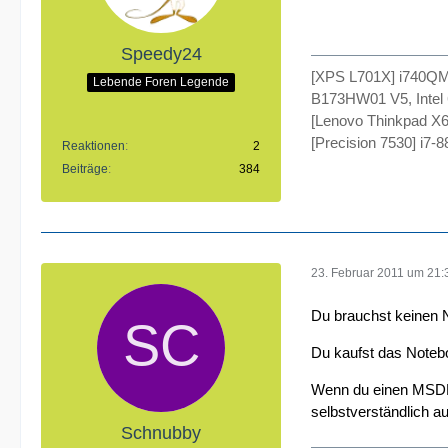
Speedy24
[XPS L701X] i740Q
Lebende Foren Legende
B173HW01 V5, Intel 
[Lenovo Thinkpad X6
[Precision 7530] i
Reaktionen
2
Beiträge
384
23. Februar 2011 um 21:
Du brauchst keinen 
Du kaufst das Notebo
Wenn du einen MSDNA
selbstverständlich a
Schnubby