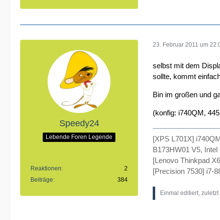
23. Februar 2011 um 22:
selbst mit dem Disp
sollte, kommt einfach
Bin im großen und g
(konfig: i740QM, 44
Speedy24
Lebende Foren Legende
[XPS L701X] i740Q
B173HW01 V5, Intel 
[Lenovo Thinkpad X6
Reaktionen
2
[Precision 7530] i
Beiträge
384
Einmal editiert, zuletz