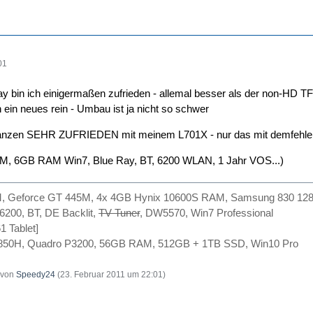
01
lay bin ich einigermaßen zufrieden - allemal besser als der non-
 ein neues rein - Umbau ist ja nicht so schwer
anzen SEHR ZUFRIEDEN mit meinem L701X - nur das mit demfehlend
5M, 6GB RAM Win7, Blue Ray, BT, 6200 WLAN, 1 Jahr VOS...)
M, Geforce GT 445M, 4x 4GB Hynix 10600S RAM, Samsung 830 12
6200, BT, DE Backlit,
TV Tuner
, DW5570, Win7 Professional
1 Tablet]
7-8850H, Quadro P3200, 56GB RAM, 512GB + 1TB SSD, Win10 Pro
t von
Speedy24
(
23. Februar 2011 um 22:01
)