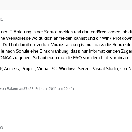
41
iner IT-Abteilung in der Schule melden und dort erklären lassen, ob d
t ne Webadresse wo du dich anmelden kannst und dir Win7 Prof down
, Dell hat damit nix zu tun! Voraussetzung ist nur, dass die Schule d
t es je nach Schule eine Einschränkung, dass nur Informatiker den Z
NAA zu geben. Schaut euch mal die FAQ von dem Link vorhin an.
XP, Access, Project, Virtual PC, Windows Server, Visual Studio, OneN
zt von Bakerman87 (
23. Februar 2011 um 20:41
)
03