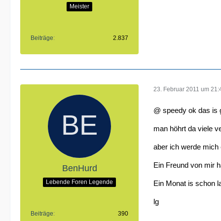
Meister
Beiträge
2.837
23. Februar 2011 um 21:
@ speedy ok das is g
man höhrt da viele ve
aber ich werde mich 
Ein Freund von mir h
BenHurd
Lebende Foren Legende
Ein Monat is schon la
lg
Beiträge
390