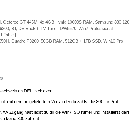
M, Geforce GT 445M, 4x 4GB Hynix 10600S RAM, Samsung 830 12
6200, BT, DE Backlit,
TV Tuner
, DW5570, Win7 Professional
1 Tablet]
7-8850H, Quadro P3200, 56GB RAM, 512GB + 1TB SSD, Win10 Pro
36
Nachweis an DELL schicken!
ok mit dem mitgeliefertem Win7 oder du zahlst die 80€ für Prof.
A Zugang hast lädst du dir die Win7 ISO runter und installierst d
uch keine 80€ zahlen!