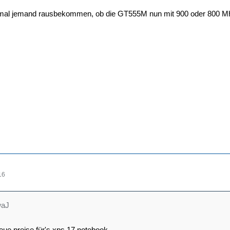
nmal jemand rausbekommen, ob die GT555M nun mit 900 oder 800 Mhz 
16
waJ
eue preise für's xps 17 notebook.