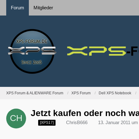
Forum
Mitglieder
XPS Forum & ALIENWARE Forum
XPS Forum
Dell XPS Notebook
Jetzt kaufen oder noch w
ChrisB666
13. Januar 2011 um
[XPS17]