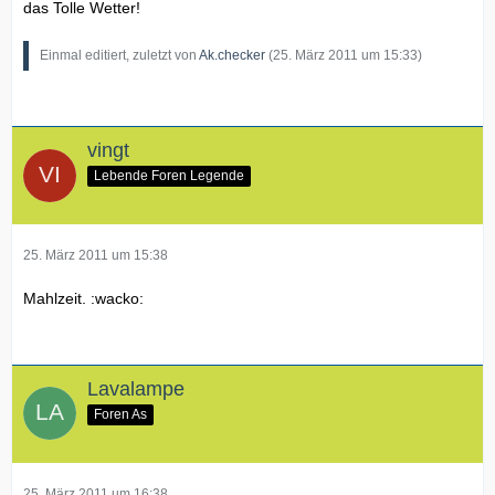
das Tolle Wetter!
Einmal editiert, zuletzt von
Ak.checker
(
25. März 2011 um 15:33
)
vingt
Lebende Foren Legende
25. März 2011 um 15:38
Mahlzeit. :wacko:
Lavalampe
Foren As
25. März 2011 um 16:38