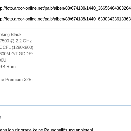
tp://foto.arcor-online.net/palb/alben/88/674188/1440_36656464383264
tp://foto.arcor-online.net/palb/alben/88/674188/1440_63303433613363
king Black
 T7500 @ 2,2 GHz
CCFL (1280x800)
 8600M GT GDDR³
00U
 4GB Ram
me Premium 32Bit
7
nn ich dir grade keine Pauschallösung anbieten!