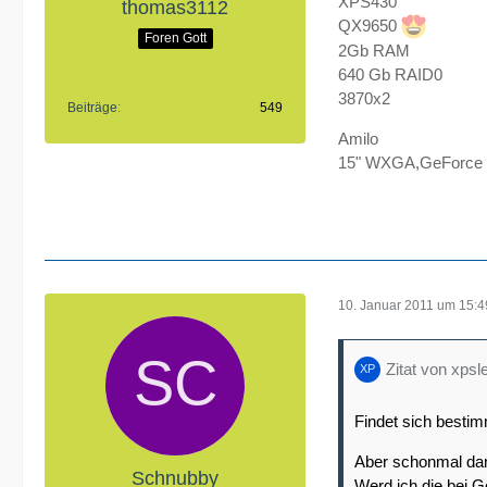
XPS430
thomas3112
QX9650
Foren Gott
2Gb RAM
640 Gb RAID0
3870x2
Beiträge
549
Amilo
15" WXGA,GeForce 
10. Januar 2011 um 15:4
Zitat von xpsl
Findet sich bestim
Aber schonmal dan
Schnubby
Werd ich die bei 