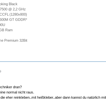
king Black
 T7500 @ 2,2 GHz
CCFL (1280x800)
 8600M GT GDDR³
00U
 4GB Ram
me Premium 32Bit
9
echniker dran?
 eine normal nicht raus.
die eher reinkleben..mit heißkleber..aber dann kannst du natürlich m