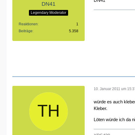
DN41
DN41
Legendary Moderator
Reaktionen
1
Beiträge
5.358
10. Januar 2011 um 15:3
würde es auch kleben
Kleber.
Löten würde ich da n