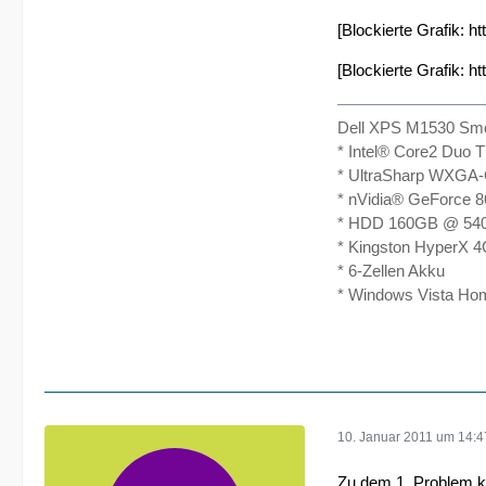
[Blockierte Grafik:
ht
[Blockierte Grafik:
ht
Dell XPS M1530 Smo
* Intel® Core2 Duo
* UltraSharp WXGA-
* nVidia® GeForce
* HDD 160GB @ 54
* Kingston HyperX
* 6-Zellen Akku
* Windows Vista Ho
10. Januar 2011 um 14:4
Zu dem 1. Problem ka