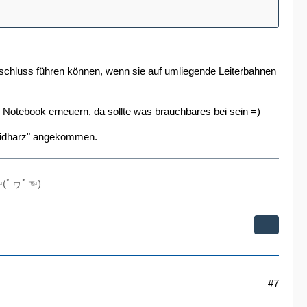
rzschluss führen können, wenn sie auf umliegende Leiterbahnen
tebook erneuern, da sollte was brauchbares bei sein =)
oxidharz" angekommen.
...☜(ﾟヮﾟ☜)
#7