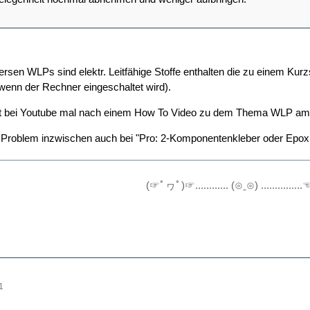
versen WLPs sind elektr. Leitfähige Stoffe enthalten die zu einem Ku
r wenn der Rechner eingeschaltet wird).
 bei Youtube mal nach einem How To Video zu dem Thema WLP am No
1. Problem inzwischen auch bei "Pro: 2-Komponentenkleber oder Ep
(☞ﾟヮﾟ)☞............ (⊙ˍ⊙) ............
1