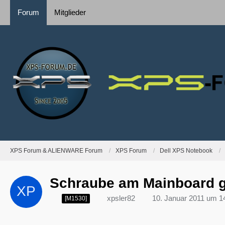
Forum
Mitglieder
XPS Forum & ALIENWARE Forum
XPS Forum
Dell XPS Notebook
Schraube am Mainboard 
xpsler82
10. Januar 2011 um 1
[M1530]