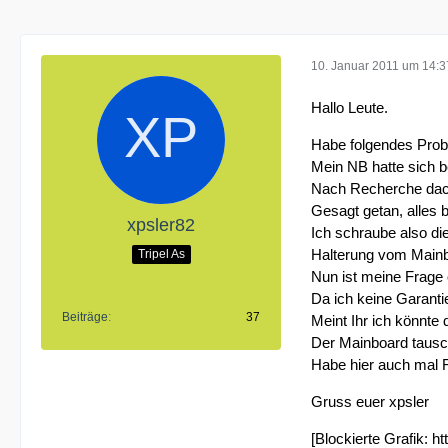
10. Januar 2011 um 14:3
Hallo Leute.
Habe folgendes Prob
Mein NB hatte sich b
Nach Recherche dach
Gesagt getan, alles b
xpsler82
Ich schraube also di
Halterung vom Mainbo
Tripel As
Nun ist meine Frage 
Da ich keine Garanti
Beiträge
37
Meint Ihr ich könnte
Der Mainboard tausch 
Habe hier auch mal F
Gruss euer xpsler
[Blockierte Grafik:
ht