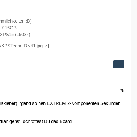
hmlichkeiten :D)
s 7 16GB
 XPS15 (L502x)
004/XPSTeam_DN41.jpg
]
#5
en Heißkleber) Irgend so nen EXTREM 2-Komponenten Sekunden
dran gehst, schrottest Du das Board.