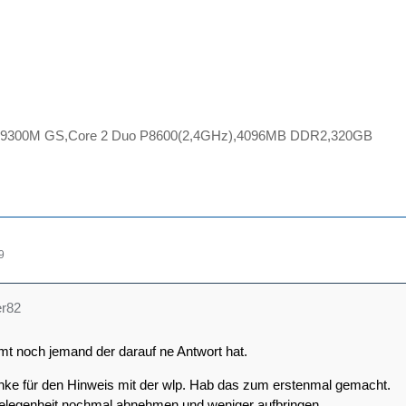
9300M GS,Core 2 Duo P8600(2,4GHz),4096MB DDR2,320GB
9
er82
mt noch jemand der darauf ne Antwort hat.
ke für den Hinweis mit der wlp. Hab das zum erstenmal gemacht.
Gelegenheit nochmal abnehmen und weniger aufbringen.