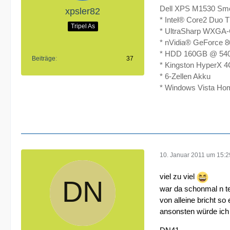
Dell XPS M1530 Smo
xpsler82
* Intel® Core2 Duo
Tripel As
* UltraSharp WXGA-
* nVidia® GeForce
* HDD 160GB @ 54
Beiträge
37
* Kingston HyperX
* 6-Zellen Akku
* Windows Vista Ho
10. Januar 2011 um 15:2
viel zu viel
war da schonmal n t
von alleine bricht so
ansonsten würde ich 