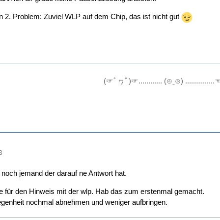
n 2. Problem: Zuviel WLP auf dem Chip, das ist nicht gut
(☞ﾟヮﾟ)☞............ (⊙ˍ⊙) ............
3
 noch jemand der darauf ne Antwort hat.
 für den Hinweis mit der wlp. Hab das zum erstenmal gemacht.
legenheit nochmal abnehmen und weniger aufbringen.