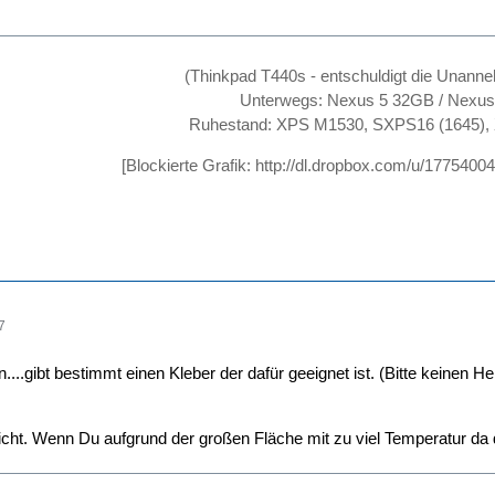
(Thinkpad T440s - entschuldigt die Unanne
Unterwegs: Nexus 5 32GB / Nexu
Ruhestand: XPS M1530, SXPS16 (1645),
[Blockierte Grafik:
http://dl.dropbox.com/u/17754
7
....gibt bestimmt einen Kleber der dafür geeignet ist. (Bitte kein
icht. Wenn Du aufgrund der großen Fläche mit zu viel Temperatur da 