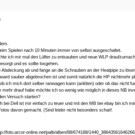
7
lem.
eim Spielen nach 10 Minuten immer von selbst ausgeschaltet.
te ich mir mal den Lüfter zu entsauben und neue WLP draufzumach
esorgt und es sollte losgehen.
e Abdeckung ab und fange an die Schrauben an der Heatpipe zu lösen.
ard sauber abgebrochen ist und somit natürlich die HP nichtmehr pla
ob ich mich dort selber ranwagen kann (anlöten) oder ob das nicht fu
e mehr drauf habe möchte ich so wenig wie möglich in dieses NB inve
 den Versuch starten?
bei Dell ist mir einfach zu teuer und mit den MB bei ebay bin ich mir
otos davon gemacht. (Sind leider nicht besonders scharf.
tp://foto.arcor-online.net/palb/alben/88/674188/1440_38643561646266