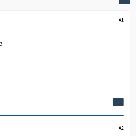
#1
B.
#2