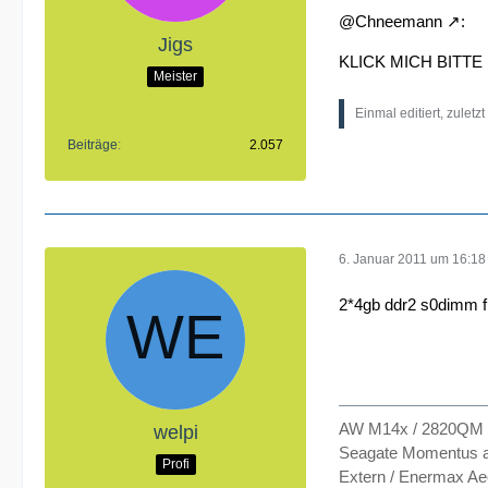
@
Chneemann
:
Jigs
KLICK MICH BITTE
Meister
Einmal editiert, zuletz
Beiträge
2.057
6. Januar 2011 um 16:18
2*4gb ddr2 s0dimm f
AW M14x / 2820QM /
welpi
Seagate Momentus an
Profi
Extern / Enermax Ae