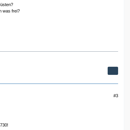
rüsten?
h was frei?
#3
1730!