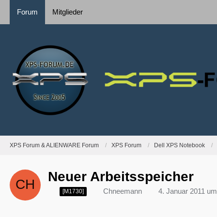
Forum
Mitglieder
XPS Forum & ALIENWARE Forum
XPS Forum
Dell XPS Notebook
Neuer Arbeitsspeicher
Chneemann
4. Januar 2011 um
[M1730]