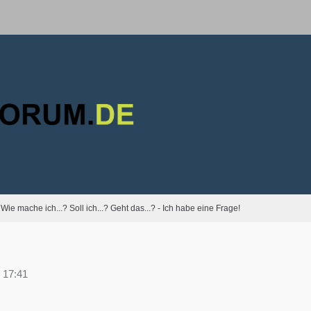
Wie mache ich...? Soll ich...? Geht das...? - Ich habe eine Frage!
 17:41