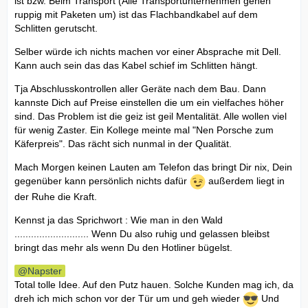
ist bzw. Beim Transport (Alle Transportunternehmen gehen
ruppig mit Paketen um) ist das Flachbandkabel auf dem
Schlitten gerutscht.
Selber würde ich nichts machen vor einer Absprache mit Dell.
Kann auch sein das das Kabel schief im Schlitten hängt.
Tja Abschlusskontrollen aller Geräte nach dem Bau. Dann
kannste Dich auf Preise einstellen die um ein vielfaches höher
sind. Das Problem ist die geiz ist geil Mentalität. Alle wollen viel
für wenig Zaster. Ein Kollege meinte mal "Nen Porsche zum
Käferpreis". Das rächt sich nunmal in der Qualität.
Mach Morgen keinen Lauten am Telefon das bringt Dir nix, Dein
gegenüber kann persönlich nichts dafür
außerdem liegt in
der Ruhe die Kraft.
Kennst ja das Sprichwort : Wie man in den Wald
........................... Wenn Du also ruhig und gelassen bleibst
bringt das mehr als wenn Du den Hotliner bügelst.
Napster
Total tolle Idee. Auf den Putz hauen. Solche Kunden mag ich, da
dreh ich mich schon vor der Tür um und geh wieder
Und