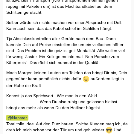
ist bzw. Beim Transport (Alle Transportunternehmen gehen
ruppig mit Paketen um) ist das Flachbandkabel auf dem
Schlitten gerutscht.
Selber würde ich nichts machen vor einer Absprache mit Dell.
Kann auch sein das das Kabel schief im Schlitten hängt.
Tja Abschlusskontrollen aller Geräte nach dem Bau. Dann
kannste Dich auf Preise einstellen die um ein vielfaches höher
sind. Das Problem ist die geiz ist geil Mentalität. Alle wollen viel
für wenig Zaster. Ein Kollege meinte mal "Nen Porsche zum
Käferpreis". Das rächt sich nunmal in der Qualität.
Mach Morgen keinen Lauten am Telefon das bringt Dir nix, Dein
gegenüber kann persönlich nichts dafür
außerdem liegt in
der Ruhe die Kraft.
Kennst ja das Sprichwort : Wie man in den Wald
........................... Wenn Du also ruhig und gelassen bleibst
bringt das mehr als wenn Du den Hotliner bügelst.
Napster
Total tolle Idee. Auf den Putz hauen. Solche Kunden mag ich, da
dreh ich mich schon vor der Tür um und geh wieder
Und