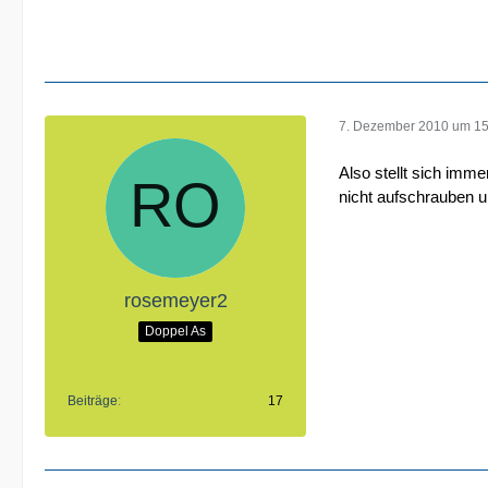
7. Dezember 2010 um 15
Also stellt sich imme
nicht aufschrauben un
rosemeyer2
Doppel As
Beiträge
17