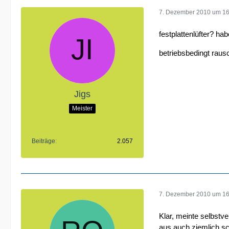
7. Dezember 2010 um 16
festplattenlüfter? ha
betriebsbedingt raus
Jigs
Meister
Beiträge
2.057
7. Dezember 2010 um 16
Klar, meinte selbstv
aus auch ziemlich sc