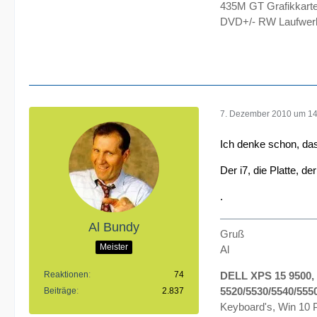
435M GT Grafikkarte
DVD+/- RW Laufwerk
7. Dezember 2010 um 14
Ich denke schon, da
Der i7, die Platte, d
.
Al Bundy
Gruß
Meister
Al
Reaktionen
74
DELL XPS 15 9500, 
5520/5530/5540/555
Beiträge
2.837
Keyboard's, Win 10 P