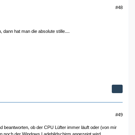
#48
ann hat man die absolute stille....
#49
nd beantworten, ob der CPU Lüfter immer läuft oder (von mir
nn noch der Windows Ladebildschirm angezeigt wird.