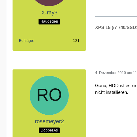
X-ray3
Haudegen
XPS 15 (i7 740/S
Beiträge
121
4. Dezember 2010 um 11
Ganu, HDD ist es nic
nicht installieren.
rosemeyer2
Doppel As