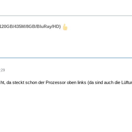
SD120GB/435M/8GB/BluRay/HD)
:29
ht, da steckt schon der Prozessor oben links (da sind auch die Lüftun