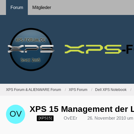
Forum
Mitglieder
XPS Forum & ALIENWARE Forum
XPS Forum
Dell XPS Notebook
XPS 15 Management der L
OvEEr
26. November 2010 um 
[XPS15]