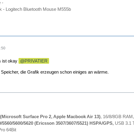
 -
 - Logitech Bluetooth Mouse M555b
:50
s ist okay
PRIVATIER
er Speicher, die Grafik erzeugen schon einiges an wärme.
(Microsoft Surface Pro 2, Apple Macbook Air 13)
, 16/8/8GB RAM,
0/5560/5600/5620 (Ericsson 3507/3607/5521) HSPA/GPS,
USB 3.1 T
ro 64Bit