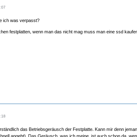
:07
be ich was verpasst?
chen festplatten, wenn man das nicht mag muss man eine ssd kaufen, d
:18
erständlich das Betriebsgeräusch der Festplatte. Kann mir denn jema
hnell angeht). Das Geräusch, was ich meine, ist auch schon da, we