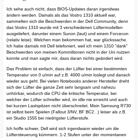
Ich sehe auch nicht, dass BIOS-Updates daran irgendwas
ändern werden. Damals als das Vostro 1310 aktuell war,
sammelten sich die Beschwerden in der Dell Community, denn
das Vostro 1310 wurde mit 3 verschiedenen Lüftermodellen
ausgeliefert, darunter einem Sunon (laut) und einem Forcecon
(relativ leise). Welchen man bekommen hat, war glückssache.
Ich habe damals mit Dell telefoniert, weil ich mein 1310 "dank"
Beschwerden von meinen Kommilitonen nicht in der Uni nutzen
konnte und man sagte mir, dass daran nichts geändert wird.
Das Problem ist einfach, dass der Lüfter bei einer bestimmten
Temperatur von 0 u/min auf z.B. 4000 u/min loslegt und danach
wieder aus geht. Bei vielen Notebooks anderer Hersteller dreht
sich der Lüfter die ganze Zeit sehr langsam und nahezu
unhörbar, wodurch die CPU die kritische Temperatur, bei
welcher der Lüfter schneller wird, im idle nie erreicht und auch
bei kurzen Lastspitzen nicht überschreitet. Mein Samsung R730
ist selbst beim Spielen (Fallout 3/NV, BF BC2...) leiser als z.B.
ein Studio 1555 bei niedrigster Lüfterstufe.
Ich hoffe schwer, Dell wird sich irgendwann wieder um die
Lüftersteuerung kümmern. 1-2 Stufen unter der momentanen